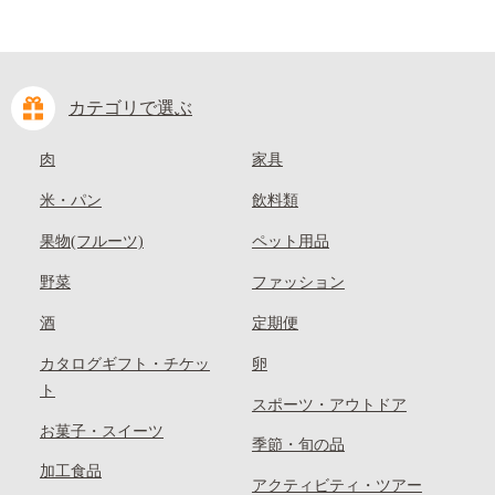
カテゴリで選ぶ
肉
家具
米・パン
飲料類
果物(フルーツ)
ペット用品
野菜
ファッション
酒
定期便
カタログギフト・チケッ
卵
ト
スポーツ・アウトドア
お菓子・スイーツ
季節・旬の品
加工食品
アクティビティ・ツアー