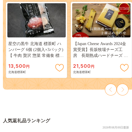
星空の黒牛 北海道 標茶町 ハ
【Japan Cheese Awards 2024金
ンバーグ 6個 (2個入×3パック)
賞受賞】長坂牧場チーズ工
【 牛肉 贅沢 惣菜 常備食 標茶
房 長期熟成ハードチーズ み
町 北海道 】 016641_AD007
のり と こしょう 100g×各3個
13,500
21,500
円
円
【 ナチュラルチーズ 乳製品
北海道標茶町
北海道標茶町
発酵 熟成 グルメ ギフト お取
り寄せ 標茶町 北海道 】
016641_AG005
人気返礼品ランキング
2026年08月09日最新