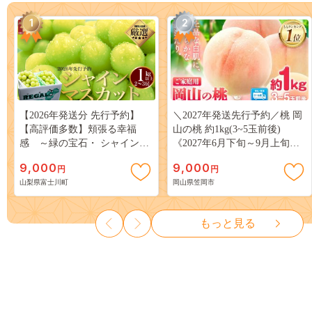
1
2
【2026年発送分 先行予約】
＼2027年発送先行予約／桃 岡
【高評価多数】頬張る幸福
山の桃 約1kg(3~5玉前後)
感 ～緑の宝石・ シャインマ
《2027年6月下旬～9月上旬頃
スカット ～ １ｋｇ以上（２～
出荷》 ご家庭用 訳あり 白桃
9,000
9,000
円
円
３房） フルーツ 山梨県産 果
岡山 はくとう スイーツ フル
山梨県富士川町
岡山県笠岡市
物 くだもの シャイン マスカ
ーツ 果物 デザート 旬 モモ も
ット ぶどう ブドウ 葡萄 大粒
も 先行予約 送料無料 果物 岡
種なし 先行予約 富士川町
山県 笠岡市 清水白桃 白鳳 白
もっと見る
10000円 一万円 9000円 九千円
麗 クール便---
kasaoka_zsy_419_100---