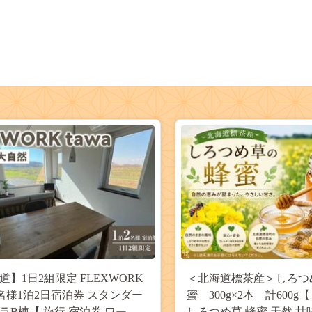
道】1日2組限定 FLEXWORK
＜北海道標茶産＞しろつ
 2名様1泊2日宿泊券 スタンダー
蜜 300g×2本 計600g
ラB棟【 旅行 宿泊券 ワーケ
しろつめ草 蜂蜜 天然 甘