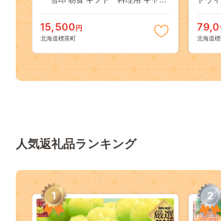
プ 標茶町 北海道 】 016641_AX005
ーショ
自然 
15,500
79,
円
01664
北海道標茶町
北海道標
人気返礼品ランキング
1
2