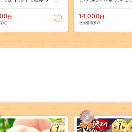
ン リモートワーク ヴィラ 大
茶町 北海道 】 016641_AE
標茶町 北海道 】
000
14,000
円
円
1_AW002
茶町
北海道標茶町
3