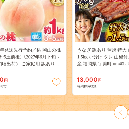
27年発送先行予約／桃 岡山の桃
うなぎ 訳あり 蒲焼 特大 
(3~5玉前後)《2027年6月下旬～
1.5kg 小分け タレ 山椒
旬頃出荷》 ご家庭用 訳あり 白
産 福岡県 宇美町 um40bak8
山 はくとう スイーツ フルーツ
揃い 規格外 家庭用 鰻 ウナギ
デザート 旬 モモ もも 先行予約
うなぎ蒲焼 鰻蒲焼き 蒲
00
13,000
円
円
料 果物 岡山県 笠岡市 清水白
き 真空パック 個包装 冷凍 
岡市
福岡県宇美町
 白麗 クール便---
13000円
a_zsy_419_100---