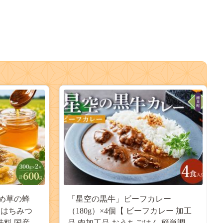
め草の蜂
「星空の黒牛」ビーフカレー
【 はちみつ
（180g）×4個【 ビーフカレー 加工
味料 国産 標
品 肉加工品 おうちごはん 簡単調理