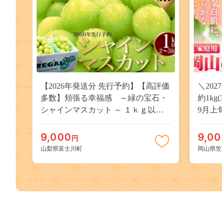
【2026年発送分 先行予約】【高評価
＼20
多数】頬張る幸福感 ～緑の宝石・
約1kg
シャインマスカット ～ １ｋｇ以上
9月上
（２～３房） フルーツ 山梨県産 果
桃 岡
物 くだもの シャイン マスカット ぶ
果物 
9,000
9,0
円
どう ブドウ 葡萄 大粒 種なし 先行予
送料無
山梨県富士川町
岡山県笠
約 富士川町 10000円 一万円 9000円
桃 白鳳
九千円
kasaok