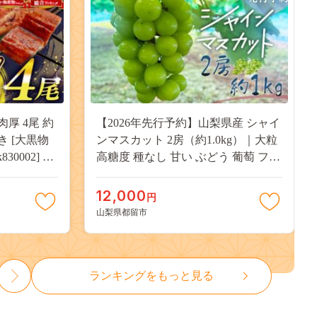
肉厚 4尾 約
【2026年先行予約】山梨県産 シャイ
付き [大黒物
ンマスカット 2房（約1.0kg）｜大粒
30002] 不
高糖度 種なし 甘い ぶどう 葡萄 フル
 unagi
ーツ 果物 産地直送 贈答用 送料無料
焼き かば焼
JX003
12,000
円
13000
山梨県都留市
ランキングをもっと見る