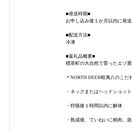
■発送時期■
お申し込み後１か月以内に発送
■配送方法■
冷凍
■返礼品概要■
標茶町の大自然で育ったエゾ鹿
＊NORTH DEER蝦夷八のこだ
・ネックまたはヘッドショット
・狩猟後１時間以内に解体
・熟成後、ていねいに精肉。急