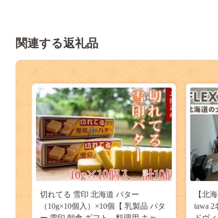
関連する返礼品
切れてる 雪印 北海道 バター
【北海
（10g×10個入）×10個【 乳製品 バタ
tawa
ー 雪印 朝食 ギフト 料理用 キャン
ドヴィ