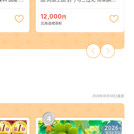
001
レトルト グルメ ギフト お取り寄せ
標茶町 北海道 】 016641_AF006
12,000
円
北海道標茶町
2026年08月08日最新
4