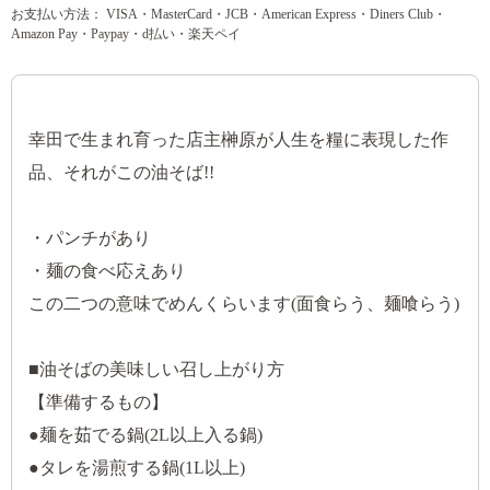
お支払い方法： VISA・MasterCard・JCB・American Express・Diners Club・
Amazon Pay・Paypay・d払い・楽天ペイ
幸田で生まれ育った店主榊原が人生を糧に表現した作
品、それがこの油そば!!
・パンチがあり
・麺の食べ応えあり
この二つの意味でめんくらいます(面食らう、麺喰らう)
■油そばの美味しい召し上がり方
【準備するもの】
●麺を茹でる鍋(2L以上入る鍋)
●タレを湯煎する鍋(1L以上)