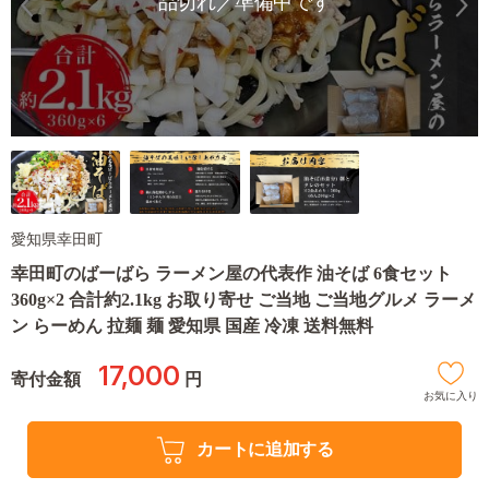
品切れ／準備中です
愛知県幸田町
幸田町のばーばら ラーメン屋の代表作 油そば 6食セット
360g×2 合計約2.1kg お取り寄せ ご当地 ご当地グルメ ラーメ
ン らーめん 拉麺 麺 愛知県 国産 冷凍 送料無料
17,000
寄付金額
円
お気に入り
カートに追加する