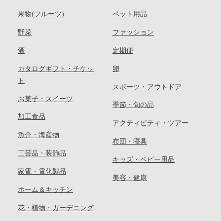
果物(フルーツ)
ペット用品
野菜
ファッション
酒
定期便
カタログギフト・チケッ
卵
ト
スポーツ・アウトドア
お菓子・スイーツ
季節・旬の品
加工食品
アクティビティ・ツアー
魚介・海産物
布団・寝具
工芸品・装飾品
キッズ・ベビー用品
家電・電化製品
美容・健康
ホーム＆キッチン
花・植物・ガーデニング