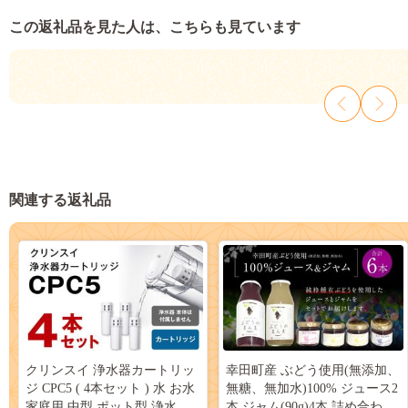
この返礼品を見た人は、こちらも見ています
関連する返礼品
クリンスイ 浄水器カートリッ
幸田町産 ぶどう使用(無添加、
ジ CPC5 ( 4本セット ) 水 お水
無糖、無加水)100% ジュース2
家庭用 中型 ポット型 浄水器
本 ジャム(90g)4本 詰め合わせ