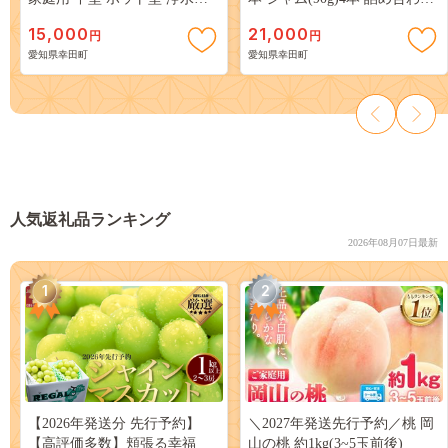
コンパクト ろ過 カートリッジ
ぶどうジュース ぶどうジャム
15,000
21,000
円
円
交換用
愛知県幸田町
愛知県幸田町
人気返礼品ランキング
2026年08月07日最新
1
2
【2026年発送分 先行予約】
＼2027年発送先行予約／桃 岡
【高評価多数】頬張る幸福
山の桃 約1kg(3~5玉前後)