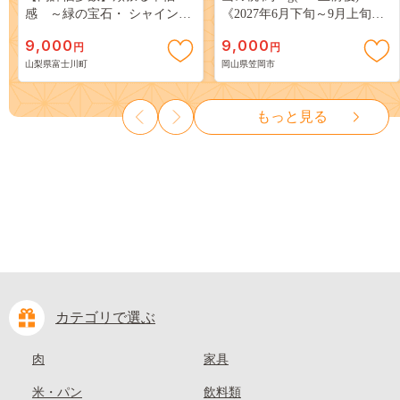
感 ～緑の宝石・ シャインマ
《2027年6月下旬～9月上旬頃
スカット ～ １ｋｇ以上（２～
出荷》 ご家庭用 訳あり 白桃
9,000
9,000
円
円
３房） フルーツ 山梨県産 果
岡山 はくとう スイーツ フル
山梨県富士川町
岡山県笠岡市
物 くだもの シャイン マスカ
ーツ 果物 デザート 旬 モモ も
ット ぶどう ブドウ 葡萄 大粒
も 先行予約 送料無料 果物 岡
種なし 先行予約 富士川町
山県 笠岡市 清水白桃 白鳳 白
もっと見る
10000円 一万円 9000円 九千円
麗 クール便---
kasaoka_zsy_419_100---
カテゴリで選ぶ
肉
家具
米・パン
飲料類