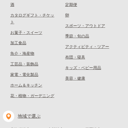
酒
定期便
カタログギフト・チケッ
卵
ト
スポーツ・アウトドア
お菓子・スイーツ
季節・旬の品
加工食品
アクティビティ・ツアー
魚介・海産物
布団・寝具
工芸品・装飾品
キッズ・ベビー用品
家電・電化製品
美容・健康
ホーム＆キッチン
花・植物・ガーデニング
地域で選ぶ