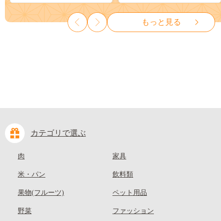
ット ぶどう ブドウ 葡萄 大粒
も 先行予約 送料無料 果物 岡
種なし 先行予約 富士川町
山県 笠岡市 清水白桃 白鳳 白
もっと見る
10000円 一万円 9000円 九千円
麗 クール便---
kasaoka_zsy_419_100---
カテゴリで選ぶ
肉
家具
米・パン
飲料類
果物(フルーツ)
ペット用品
野菜
ファッション