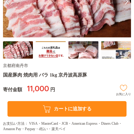
京都府南丹市
国産豚肉 焼肉用 バラ 1kg 京丹波高原豚
11,000
寄付金額
円
お気に入り
カートに追加する
お支払い方法： VISA・MasterCard・JCB・American Express・Diners Club・
Amazon Pay・Paypay・d払い・楽天ペイ