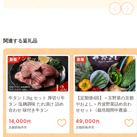
関連する返礼品
新着
新着
牛タン 1.2kg セット 厚切り牛
【定期便4回】＜京野菜の京都
タン 塩麹調味 たれ漬け 詰め
やおよし＞丹波野菜詰め合わ
合わせ 味付き牛タン
せセット《栽培期間中農薬不
使用 野菜》※北海道・沖縄・
14,000
49,000
円
円
離島への発送不可
京都府南丹市
京都府南丹市