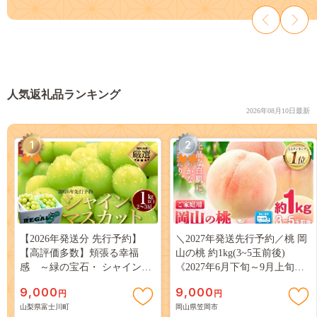
人気返礼品ランキング
2026年08月10日最新
1
2
【2026年発送分 先行予約】
＼2027年発送先行予約／桃 岡
【高評価多数】頬張る幸福
山の桃 約1kg(3~5玉前後)
感 ～緑の宝石・ シャインマ
《2027年6月下旬～9月上旬頃
スカット ～ １ｋｇ以上（２～
出荷》 ご家庭用 訳あり 白桃
9,000
9,000
円
円
３房） フルーツ 山梨県産 果
岡山 はくとう スイーツ フル
山梨県富士川町
岡山県笠岡市
物 くだもの シャイン マスカ
ーツ 果物 デザート 旬 モモ も