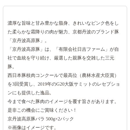
濃厚な旨味と甘み豊かな脂身、きれいなピンク色をし
た柔らかな霜降りの肉が魅力、京都丹波のブランド豚
「京丹波高原豚」。
「京丹波高原豚」は、「有限会社日吉ファーム」が自
社で血統を守り続け、厳選した親豚を交雑した三元
豚。
西日本豚枝肉コンクールで最高位（農林水産大臣賞）
を3回受賞し、2019年のG20大阪サミットのレセプショ
ンにも提供した逸品。
今まで食べた豚肉のイメージを覆す旨さがあります。
是非この機会にご賞味ください！
京丹波高原豚バラ 500g×2パック
※画像はイメージです。