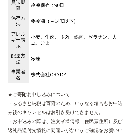
賞味期
冷凍保存で90日
限
保存方
要冷凍（－14℃以下）
法
アレル
小麦、牛肉、豚肉、鶏肉、ゼラチン、大
ギー表
豆、ごま
示
配送方
冷凍
法
事業者
株式会社OSADA
名
★ご寄附お申し込みについて
・ふるさと納税は寄附のため、いかなる場合もお申込
み後のキャンセルはお引き受けできません。
・お申込みの際は、注文者様情報（住民票住所）及び
返礼品送付先情報に間違いがないかご確認をお願いい