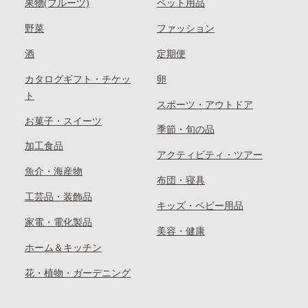
果物(フルーツ)
ペット用品
野菜
ファッション
酒
定期便
カタログギフト・チケッ
卵
ト
スポーツ・アウトドア
お菓子・スイーツ
季節・旬の品
加工食品
アクティビティ・ツアー
魚介・海産物
布団・寝具
工芸品・装飾品
キッズ・ベビー用品
家電・電化製品
美容・健康
ホーム＆キッチン
花・植物・ガーデニング