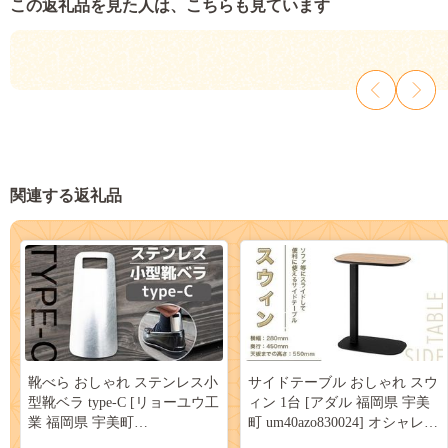
この返礼品を見た人は、こちらも見ています
関連する返礼品
靴べら おしゃれ ステンレス小
サイドテーブル おしゃれ スウ
型靴ベラ type-C [リョーユウ工
ィン 1台 [アダル 福岡県 宇美
業 福岡県 宇美町
町 um40azo830024] オシャレ
um40azo920007] 携帯 コンパク
インテリア 家具 テーブル