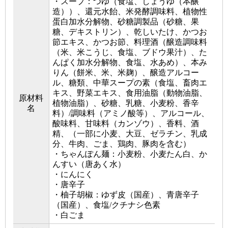
・スープ：つゆ（食塩、しょうゆ（本醸
造））、還元水飴、米発酵調味料、植物性
蛋白加水分解物、砂糖調製品（砂糖、果
糖、デキストリン）、乾しいたけ、かつお
節エキス、かつお節、料理酒（醸造調味料
（米、米こうじ、食塩、ブドウ果汁）、た
んぱく加水分解物、食塩、水あめ）、本み
りん（餅米、米、米麹）、醸造アルコー
ル、糖類、中華スープの素（食塩、畜肉エ
キス、野菜エキス、食用油脂（動物油脂、
原材料
植物油脂）、砂糖、乳糖、小麦粉、香辛
名
料）/調味料（アミノ酸等）、アルコール、
酸味料、甘味料（カンゾウ）、香料、酒
精、（一部に小麦、大豆、ゼラチン、乳成
分、牛肉、ごま、鶏肉、豚肉を含む）
・ちゃんぽん麺：小麦粉、小麦たん白、か
んすい（唐あく水）
・にんにく
・唐辛子
・柚子胡椒：ゆず皮（国産）、青唐辛子
（国産）、食塩/クチナシ色素
・白ごま