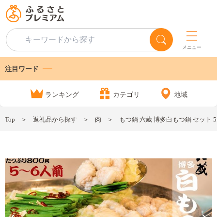
メニュー
注目ワード
ランキング
カテゴリ
地域
Top
返礼品から探す
肉
もつ鍋 六蔵 博多白もつ鍋 セット 5～