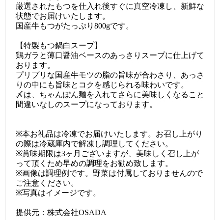
厳選されたもつを仕入れ後すぐに真空冷凍し、新鮮な
状態でお届けいたします。
国産牛もつがたっぷり800gです。
【特製もつ鍋白スープ】
鶏ガラと薄口醤油ベースのあっさりスープに仕上げて
おります。
プリプリな国産牛モツの脂の旨味が合わさり、あっさ
りの中にも旨味とコクを感じられる味わいです。
〆は、ちゃんぽん麺を入れてさらに美味しくなること
間違いなしのスープになっております。
※本お礼品は冷凍でお届けいたします。お召し上がり
の際は冷蔵庫内で解凍し調理してください。
※賞味期限は3ヶ月ございますが、美味しく召し上が
って頂くため早めの調理をお勧め致します。
※画像は調理例です。野菜は付属しておりませんので
ご注意ください。
※写真はイメージです。
提供元：株式会社OSADA