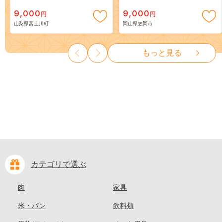
スカット ～ １ｋｇ以上（２～
出荷》 ご家庭用 訳あり 白桃
9,000
9,000
円
円
３房） フルーツ 山梨県産 果
岡山 はくとう スイーツ フル
山梨県富士川町
岡山県笠岡市
物 くだもの シャイン マスカ
ーツ 果物 デザート 旬 モモ も
ット ぶどう ブドウ 葡萄 大粒
も 先行予約 送料無料 果物 岡
種なし 先行予約 富士川町
山県 笠岡市 清水白桃 白鳳 白
もっと見る
10000円 一万円 9000円 九千円
麗 クール便---
kasaoka_zsy_419_100---
カテゴリで選ぶ
肉
家具
米・パン
飲料類