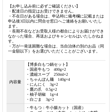
【お申し込み前に必ずご確認ください】
・配達日の指定はお受けできません。
・不在日がある場合は、申込時に備考欄に記載または
申込後3日以内に問合せ窓口へご連絡をお願いいたし
ます。
・長期不在などお受取人様の都合によりお届けができ
なかった場合、再送およびキャンセルはいたしかねま
す。
・万が一発送困難な場合は、当自治体の別のお品（同
一金額以下）をお選びいただくことがございます。
【博多白もつ鍋セット】
・国産牛もつ 400g×2
・濃縮スープ 250ml×2
・ちゃんぽん麺 140g×4
内容量
・にんにく 3g×2
・鷹の爪 0.5g×2
・柚子胡椒 1g×4
・白ごま 3g×2
・牛もつ：牛小腸カット（国産）