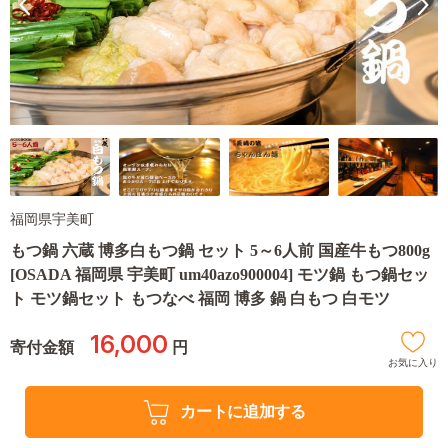
福岡県宇美町
もつ鍋 六蔵 博多白もつ鍋 セット 5～6人前 国産牛もつ800g
[OSADA 福岡県 宇美町 um40azo900004] モツ鍋 もつ鍋セッ
ト モツ鍋セット もつなべ 福岡 博多 鍋 白もつ 白モツ
16,000
寄付金額
円
お気に入り
カートに追加する