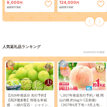
9,000
124,000
円
円
ト 小さい
福岡県宇美町
福岡県宇美町
人気返礼品ランキング
2026年08月07日最新
1
2
【2026年発送分 先行予約】
＼2027年発送先行予約／桃 岡
【高評価多数】頬張る幸福
山の桃 約1kg(3~5玉前後)
感 ～緑の宝石・ シャインマ
《2027年6月下旬～9月上旬頃