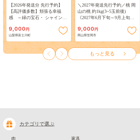
【2026年発送分 先行予約】
＼2027年発送先行予約／桃 岡
【高評価多数】頬張る幸福
山の桃 約1kg(3~5玉前後)
感 ～緑の宝石・ シャインマ
《2027年6月下旬～9月上旬頃
スカット ～ １ｋｇ以上（２～
出荷》 ご家庭用 訳あり 白桃
9,000
9,000
円
円
３房） フルーツ 山梨県産 果
岡山 はくとう スイーツ フル
山梨県富士川町
岡山県笠岡市
物 くだもの シャイン マスカ
ーツ 果物 デザート 旬 モモ も
ット ぶどう ブドウ 葡萄 大粒
も 先行予約 送料無料 果物 岡
種なし 先行予約 富士川町
山県 笠岡市 清水白桃 白鳳 白
もっと見る
10000円 一万円 9000円 九千円
麗 クール便---
kasaoka_zsy_419_100---
カテゴリで選ぶ
肉
家具