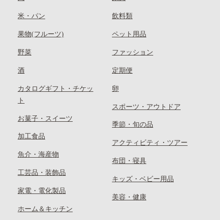
米・パン
飲料類
果物(フルーツ)
ペット用品
野菜
ファッション
酒
定期便
カタログギフト・チケッ
卵
ト
スポーツ・アウトドア
お菓子・スイーツ
季節・旬の品
加工食品
アクティビティ・ツアー
魚介・海産物
布団・寝具
工芸品・装飾品
キッズ・ベビー用品
家電・電化製品
美容・健康
ホーム＆キッチン