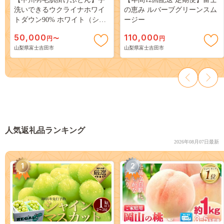
洗いできるウクライナホワイ
の恵み ルバーブグリーンスム
トダウン90% ホワイト（シン
ージー
グル～クイーン) ふとんカバー
50,000
110,000
円〜
円
付 掛けふとん 甲州羽毛 肌掛
山梨県富士吉田市
山梨県富士吉田市
け 羽毛布団 シングル～クイー
ン ふとん 寝具 山梨 富士吉田
人気返礼品ランキング
2026年08月07日最新
1
2