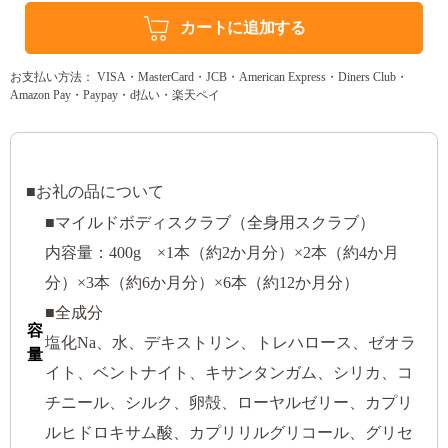
カートに追加する
お支払い方法： VISA・MasterCard・JCB・American Express・Diners Club・
Amazon Pay・Paypay・d払い・楽天ペイ
■お礼の品について
■マイルドボディスクラブ（全身用スクラブ）
内容量：400g ×1本（約2か月分）×2本（約4か月
分）×3本（約6か月分）×6本（約12か月分）
■全成分
容
塩化Na、水、デキストリン、トレハロース、ゼオラ
量
イト、ベントナイト、キサンタンガム、シリカ、コ
チニール、シルク、卵殻、ローヤルゼリー、カプリ
ルヒドロキサム酸、カプリリルグリコール、グリセ