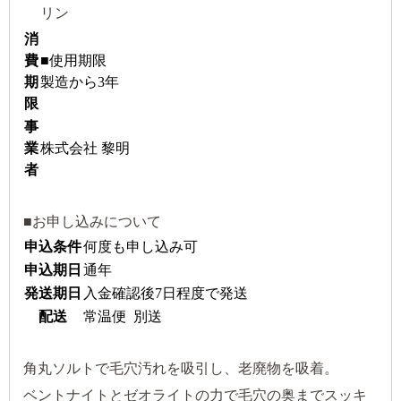
リン
消
費
■使用期限
期
製造から3年
限
事
業
株式会社 黎明
者
■お申し込みについて
申込条件
何度も申し込み可
申込期日
通年
発送期日
入金確認後7日程度で発送
配送
常温便 別送
角丸ソルトで毛穴汚れを吸引し、老廃物を吸着。
ベントナイトとゼオライトの力で毛穴の奥までスッキ