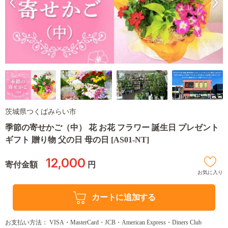
茨城県つくばみらい市
季節の寄せかご（中） 花 お花 フラワー 誕生日 プレゼント
ギフト 贈り物 父の日 母の日 [AS01-NT]
12,000
寄付金額
円
お気に入り
カートに追加する
お支払い方法： VISA・MasterCard・JCB・American Express・Diners Club