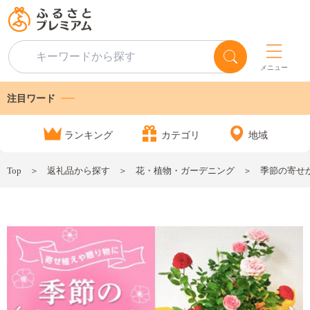
メニュー
注目ワード
ランキング
カテゴリ
地域
Top
返礼品から探す
花・植物・ガーデニング
季節の寄せかご