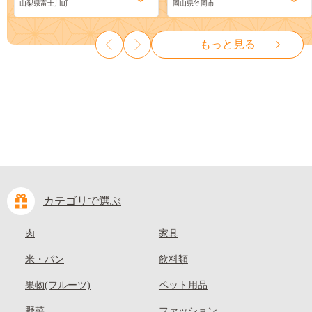
山梨県富士川町
岡山県笠岡市
物 くだもの シャイン マスカ
ーツ 果物 デザート 旬 モモ も
ット ぶどう ブドウ 葡萄 大粒
も 先行予約 送料無料 果物 岡
種なし 先行予約 富士川町
山県 笠岡市 清水白桃 白鳳 白
もっと見る
10000円 一万円 9000円 九千円
麗 クール便---
kasaoka_zsy_419_100---
カテゴリで選ぶ
肉
家具
米・パン
飲料類
果物(フルーツ)
ペット用品
野菜
ファッション