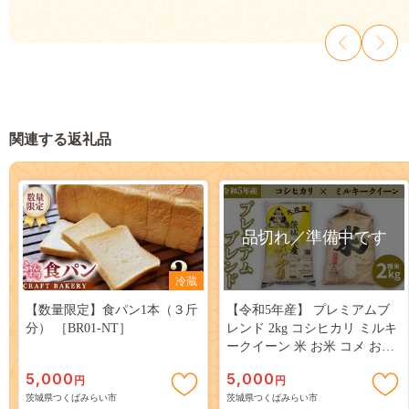
関連する返礼品
品切れ／準備中です
冷蔵
【数量限定】食パン1本（３斤
【令和5年産】 プレミアムブ
分） ［BR01-NT］
レンド 2kg コシヒカリ ミルキ
ークイーン 米 お米 コメ おい
しい 茨城県産 精米 国産 ブレ
5,000
5,000
円
円
ンド こしひかり [AO17-NT]
茨城県つくばみらい市
茨城県つくばみらい市