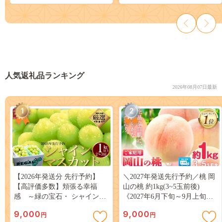
人気返礼品ランキング
2026年08月07日最新
1
2
【2026年発送分 先行予約】
＼2027年発送先行予約／桃 岡
【高評価多数】頬張る幸福
山の桃 約1kg(3~5玉前後)
感 ～緑の宝石・ シャインマ
《2027年6月下旬～9月上旬頃
スカット ～ １ｋｇ以上（２～
出荷》 ご家庭用 訳あり 白桃
9,000
9,000
円
円
３房） フルーツ 山梨県産 果
岡山 はくとう スイーツ フル