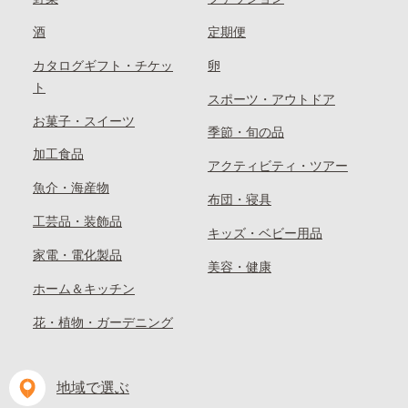
酒
定期便
カタログギフト・チケッ
卵
ト
スポーツ・アウトドア
お菓子・スイーツ
季節・旬の品
加工食品
アクティビティ・ツアー
魚介・海産物
布団・寝具
工芸品・装飾品
キッズ・ベビー用品
家電・電化製品
美容・健康
ホーム＆キッチン
花・植物・ガーデニング
地域で選ぶ