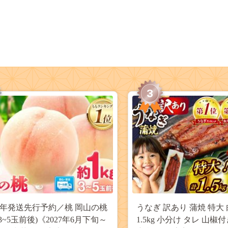
3
27年発送先行予約／桃 岡山の桃
うなぎ 訳あり 蒲焼 特大 
(3~5玉前後)《2027年6月下旬～
1.5kg 小分け タレ 山椒