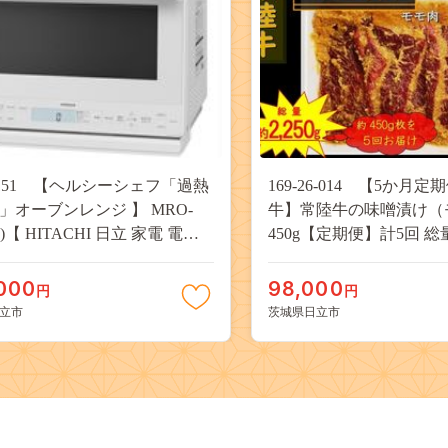
5-151 【ヘルシーシェフ「過熱
169-26-014 【5か月
」オーブンレンジ 】 MRO-
牛】常陸牛の味噌漬け（
W)【 HITACHI 日立 家電 電子
450g【定期便】計5回 総
 オーブンレンジ 茨城県 日立
2,250g（茨城県共通返
牛 茨城県産 日立市】
000
98,000
円
円
立市
茨城県日立市