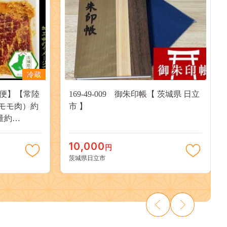
冷蔵
定期便】【常陸
169-49-009 御朱印帳【 茨城県 日立
モモ肉）約
市 】
量約
礼品）【常陸
10,000
円
茨城県日立市