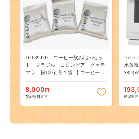
169-39-007 コーヒー飲み比べセッ
167-
ト ブラジル コロンビア グァテ
水蒸気
マラ 粉100ｇ各１袋 【 コーヒー 茨
S8D(
城県 日立市 】
レンジ
市 】
8,000
193,
円
茨城県日立市
茨城県日