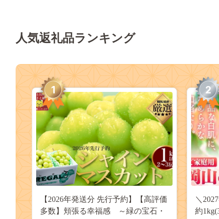
人気返礼品ランキング
1
2
【2026年発送分 先行予約】【高評価
＼20
多数】頬張る幸福感 ～緑の宝石・
約1kg