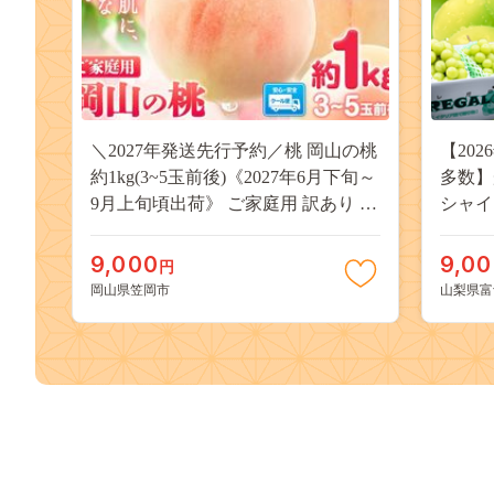
＼2027年発送先行予約／桃 岡山の桃
【20
約1kg(3~5玉前後)《2027年6月下旬～
多数】
9月上旬頃出荷》 ご家庭用 訳あり 白
シャイ
桃 岡山 はくとう スイーツ フルーツ
（２～
果物 デザート 旬 モモ もも 先行予約
物 く
9,000
9,0
円
送料無料 果物 岡山県 笠岡市 清水白
どう 
岡山県笠岡市
山梨県富
桃 白鳳 白麗 クール便---
約 富士
kasaoka_zsy_419_100---
九千円