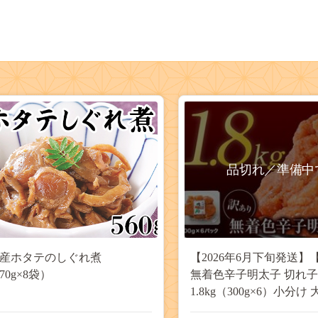
品切れ／準備中
産ホタテのしぐれ煮
【2026年6月下旬発送】
（70g×8袋）
無着色辛子明太子 切れ子
1.8kg（300g×6）小分け
色 無着色 明太子