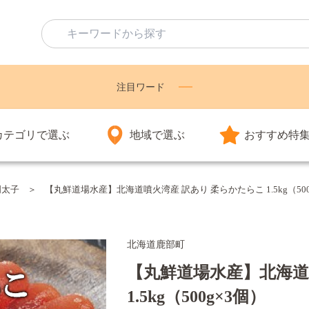
注目ワード
カテゴリで選ぶ
地域で選ぶ
おすすめ特
明太子
【丸鮮道場水産】北海道噴火湾産 訳あり 柔らかたらこ 1.5kg（500
北海道鹿部町
【丸鮮道場水産】北海道
1.5kg（500g×3個）