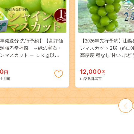
26年発送分 先行予約】【高評価
【2026年先行予約】山梨
頬張る幸福感 ～緑の宝石・
ンマスカット 2房（約1.0
ンマスカット ～ １ｋｇ以上
高糖度 種なし 甘い ぶど
３房） フルーツ 山梨県産 果
ーツ 果物 産地直送 贈答
だもの シャイン マスカット ぶ
JX003
00
12,000
円
円
ブドウ 葡萄 大粒 種なし 先行予
士川町
山梨県都留市
川町 10000円 一万円 9000円