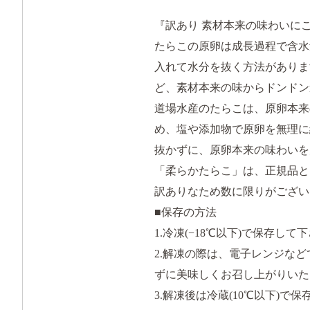
『訳あり 素材本来の味わいに
たらこの原卵は成長過程で含水
入れて水分を抜く方法がありま
ど、素材本来の味からドンドン
道場水産のたらこは、原卵本来
め、塩や添加物で原卵を無理に
抜かずに、原卵本来の味わいを
「柔らかたらこ」は、正規品と
訳ありなため数に限りがござい
■保存の方法
1.冷凍(−18℃以下)で保存して
2.解凍の際は、電子レンジな
ずに美味しくお召し上がりいた
3.解凍後は冷蔵(10℃以下)