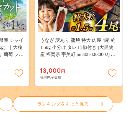
県産 シャイ
うなぎ 訳あり 蒲焼 特大 肉厚 4尾 約
kg）｜大粒
1.5kg 小分け タレ 山椒付き [大黒物
う 葡萄 フル
産 福岡県 宇美町 um40bak830002] 不
用 送料無料
揃い 規格外 家庭用 鰻 ウナギ unagi
うなぎ蒲焼 鰻蒲焼き 蒲焼き かば焼
13,000
円
き 真空パック 個包装 冷凍 13000
福岡県宇美町
13000円
ランキングをもっと見る