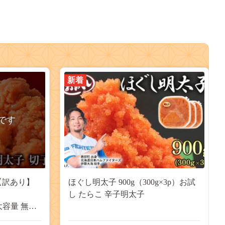
新着
です
【訳あり】
ほぐし明太子 900g（300g×3p）お試
し たらこ 辛子明太子
 大容量 無着