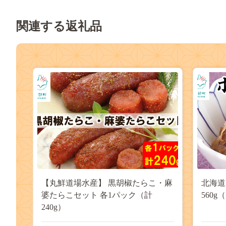
関連する返礼品
【丸鮮道場水産】 黒胡椒たらこ・麻
北海道
婆たらこセット 各1パック（計
560g
240g）