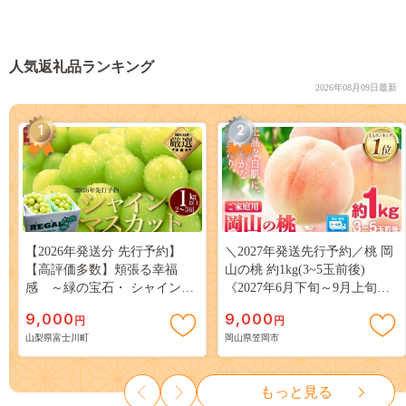
人気返礼品ランキング
2026年08月09日最新
1
2
【2026年発送分 先行予約】
＼2027年発送先行予約／桃 岡
【高評価多数】頬張る幸福
山の桃 約1kg(3~5玉前後)
感 ～緑の宝石・ シャインマ
《2027年6月下旬～9月上旬頃
スカット ～ １ｋｇ以上（２～
出荷》 ご家庭用 訳あり 白桃
9,000
9,000
円
円
３房） フルーツ 山梨県産 果
岡山 はくとう スイーツ フル
山梨県富士川町
岡山県笠岡市
物 くだもの シャイン マスカ
ーツ 果物 デザート 旬 モモ も
ット ぶどう ブドウ 葡萄 大粒
も 先行予約 送料無料 果物 岡
種なし 先行予約 富士川町
山県 笠岡市 清水白桃 白鳳 白
もっと見る
10000円 一万円 9000円 九千円
麗 クール便---