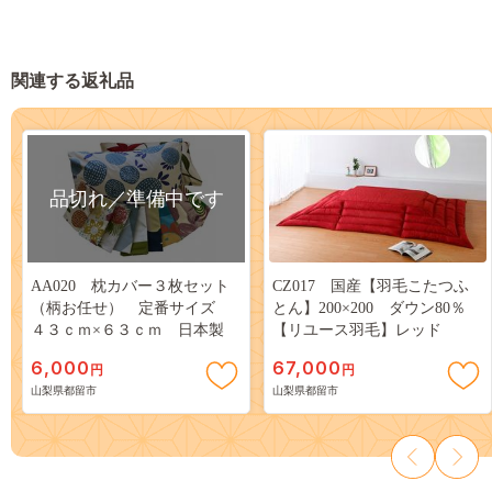
関連する返礼品
品切れ／準備中です
AA020 枕カバー３枚セット
CZ017 国産【羽毛こたつふ
（柄お任せ） 定番サイズ
とん】200×200 ダウン80％
４３ｃｍ×６３ｃｍ 日本製
【リユース羽毛】レッド
6,000
67,000
円
円
山梨県都留市
山梨県都留市