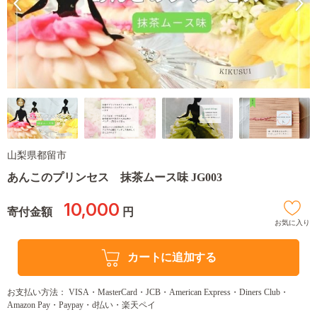
山梨県都留市
あんこのプリンセス 抹茶ムース味 JG003
10,000
寄付金額
円
お気に入り
カートに追加する
お支払い方法： VISA・MasterCard・JCB・American Express・Diners Club・
Amazon Pay・Paypay・d払い・楽天ペイ