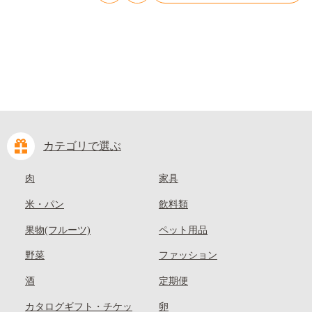
kasaoka_zsy_419_100---
カテゴリで選ぶ
肉
家具
米・パン
飲料類
果物(フルーツ)
ペット用品
野菜
ファッション
酒
定期便
カタログギフト・チケッ
卵