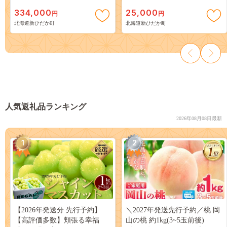
334,000
25,000
円
円
北海道新ひだか町
北海道新ひだか町
人気返礼品ランキング
2026年08月08日最新
1
2
【2026年発送分 先行予約】
＼2027年発送先行予約／桃 岡
【高評価多数】頬張る幸福
山の桃 約1kg(3~5玉前後)