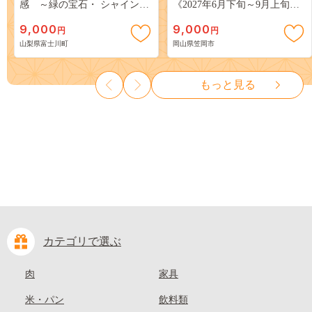
感 ～緑の宝石・ シャインマ
《2027年6月下旬～9月上旬頃
スカット ～ １ｋｇ以上（２～
出荷》 ご家庭用 訳あり 白桃
9,000
9,000
円
円
３房） フルーツ 山梨県産 果
岡山 はくとう スイーツ フル
山梨県富士川町
岡山県笠岡市
物 くだもの シャイン マスカ
ーツ 果物 デザート 旬 モモ も
ット ぶどう ブドウ 葡萄 大粒
も 先行予約 送料無料 果物 岡
種なし 先行予約 富士川町
山県 笠岡市 清水白桃 白鳳 白
もっと見る
10000円 一万円 9000円 九千円
麗 クール便---
kasaoka_zsy_419_100---
カテゴリで選ぶ
肉
家具
米・パン
飲料類