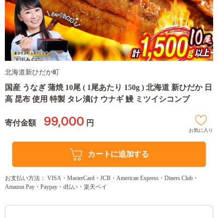
北海道新ひだか町
国産 うなぎ 蒲焼 10尾 ( 1尾あたり 150g ) 北海道 新ひだか 日
高 昆布 使用 特製 タレ漬け ウナギ 鰻 ミツイシコンブ
99,000
寄付金額
円
お気に入り
カートに追加する
お支払い方法： VISA・MasterCard・JCB・American Express・Diners Club・
Amazon Pay・Paypay・d払い・楽天ペイ