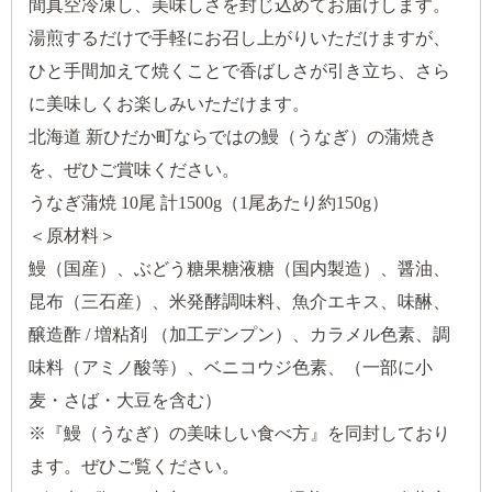
間真空冷凍し、美味しさを封じ込めてお届けします。
湯煎するだけで手軽にお召し上がりいただけますが、
ひと手間加えて焼くことで香ばしさが引き立ち、さら
に美味しくお楽しみいただけます。
北海道 新ひだか町ならではの鰻（うなぎ）の蒲焼き
を、ぜひご賞味ください。
うなぎ蒲焼 10尾 計1500g（1尾あたり約150g）
＜原材料＞
鰻（国産）、ぶどう糖果糖液糖（国内製造）、醤油、
昆布（三石産）、米発酵調味料、魚介エキス、味醂、
醸造酢 / 増粘剤 （加工デンプン）、カラメル色素、調
味料（アミノ酸等）、ベニコウジ色素、（一部に小
麦・さば・大豆を含む）
※『鰻（うなぎ）の美味しい食べ方』を同封しており
ます。ぜひご覧ください。