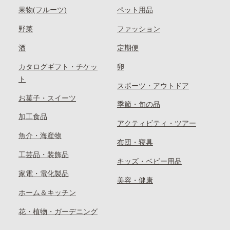
果物(フルーツ)
ペット用品
野菜
ファッション
酒
定期便
カタログギフト・チケッ
卵
ト
スポーツ・アウトドア
お菓子・スイーツ
季節・旬の品
加工食品
アクティビティ・ツアー
魚介・海産物
布団・寝具
工芸品・装飾品
キッズ・ベビー用品
家電・電化製品
美容・健康
ホーム＆キッチン
花・植物・ガーデニング