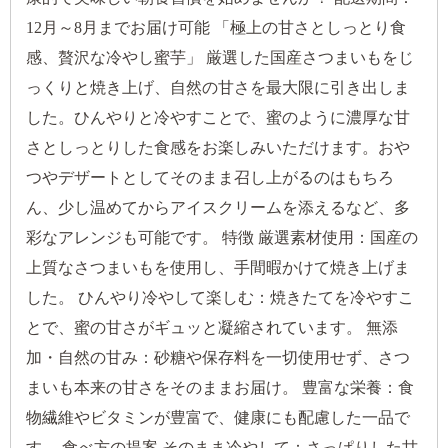
12月～8月までお届け可能 「極上の甘さとしっとり食
感、贅沢な冷やし蜜芋」 厳選した国産さつまいもをじ
っくりと焼き上げ、自然の甘さを最大限に引き出しま
した。ひんやりと冷やすことで、蜜のように濃厚な甘
さとしっとりした食感をお楽しみいただけます。おや
つやデザートとしてそのまま召し上がるのはもちろ
ん、少し温めてからアイスクリームを添えるなど、多
彩なアレンジも可能です。 特徴 厳選素材使用：国産の
上質なさつまいもを使用し、手間暇かけて焼き上げま
した。 ひんやり冷やして楽しむ：焼きたてを冷やすこ
とで、蜜の甘さがギュッと凝縮されています。 無添
加・自然の甘み：砂糖や保存料を一切使用せず、さつ
まいも本来の甘さをそのままお届け。 豊富な栄養：食
物繊維やビタミンが豊富で、健康にも配慮した一品で
す。 食べ方の提案 そのまま冷やして：さっぱりした甘