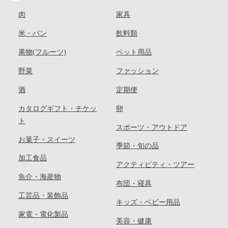
肉
家具
米・パン
飲料類
果物(フルーツ)
ペット用品
野菜
ファッション
酒
定期便
カタログギフト・チケッ
卵
ト
スポーツ・アウトドア
お菓子・スイーツ
季節・旬の品
加工食品
アクティビティ・ツアー
魚介・海産物
布団・寝具
工芸品・装飾品
キッズ・ベビー用品
家電・電化製品
美容・健康