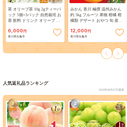
茶 オリーブ茶 10g 2gティーパ
みかん 香川 極撰 温州みかん
ック 5個×3パック 自然栽培 お
約 5kg フルーツ 果物 柑橘 柑
茶 飲料 ドリンク オリーブ テ
橘類 デザート おやつ 旬 産地
ィーパック ポリフェノール
直送 冬の味覚 旬の果物 旬の
6,000
12,000
円
円
フルーツ お取り寄せ 取り寄せ
香川県丸亀市
香川県丸亀市
送料無料 温州ミカン ミカン
蜜柑
人気返礼品ランキング
2026年08月07日最新
1
2