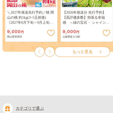
＼2027年発送先行予約／桃 岡
【2026年発送分 先行予約】
山の桃 約1kg(3~5玉前後)
【高評価多数】頬張る幸福
《2027年6月下旬～9月上旬頃
感 ～緑の宝石・ シャインマ
出荷》 ご家庭用 訳あり 白桃
スカット ～ １ｋｇ以上（２～
9,000
9,000
円
円
岡山 はくとう スイーツ フル
３房） フルーツ 山梨県産 果
岡山県笠岡市
山梨県富士川町
ーツ 果物 デザート 旬 モモ も
物 くだもの シャイン マスカ
も 先行予約 送料無料 果物 岡
ット ぶどう ブドウ 葡萄 大粒
山県 笠岡市 清水白桃 白鳳 白
種なし 先行予約 富士川町
もっと見る
麗 クール便---
10000円 一万円 9000円 九千円
kasaoka_zsy_419_100---
カテゴリで選ぶ