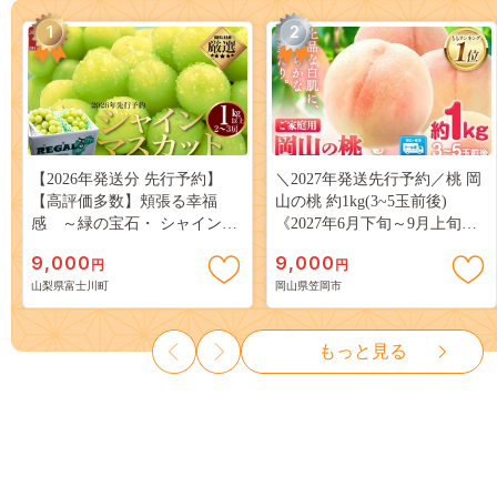
1
2
【2026年発送分 先行予約】
＼2027年発送先行予約／桃 岡
【高評価多数】頬張る幸福
山の桃 約1kg(3~5玉前後)
感 ～緑の宝石・ シャインマ
《2027年6月下旬～9月上旬頃
スカット ～ １ｋｇ以上（２～
出荷》 ご家庭用 訳あり 白桃
9,000
9,000
円
円
３房） フルーツ 山梨県産 果
岡山 はくとう スイーツ フル
山梨県富士川町
岡山県笠岡市
物 くだもの シャイン マスカ
ーツ 果物 デザート 旬 モモ も
ット ぶどう ブドウ 葡萄 大粒
も 先行予約 送料無料 果物 岡
種なし 先行予約 富士川町
山県 笠岡市 清水白桃 白鳳 白
もっと見る
10000円 一万円 9000円 九千円
麗 クール便---
kasaoka_zsy_419_100---