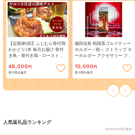
【定期便6回】ふじむら骨付鶏
織田信長 戦国系ゴルフティー
わかどり2本 毎月お届け 骨付
ホルダー～戦～ ストラップ キ
き鳥・骨付き鶏・ローストチ
ーホルダー アクセサリー ファ
キン 焼き鳥 鶏肉 チキンレッ
ッション小物 戦国時代 戦国武
48,000
10,000
円
円
グ お肉
将 手作り 戦国時代ファン ゴ
香川県丸亀市
香川県丸亀市
ルフグッズ 歴史
人気返礼品ランキング
2026年08月08日最新