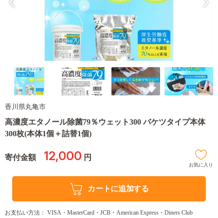
香川県丸亀市
高濃度エタノール除菌79％ウェット300 バケツタイプ本体
300枚(本体1個＋詰替1個)
12,000
寄付金額
円
お気に入り
カートに追加する
お支払い方法： VISA・MasterCard・JCB・American Express・Diners Club