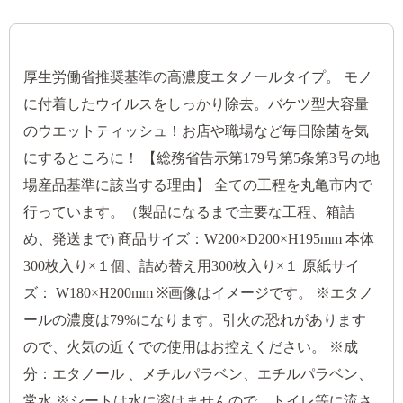
厚生労働省推奨基準の高濃度エタノールタイプ。 モノ
に付着したウイルスをしっかり除去。バケツ型大容量
のウエットティッシュ！お店や職場など毎日除菌を気
にするところに！ 【総務省告示第179号第5条第3号の地
場産品基準に該当する理由】 全ての工程を丸亀市内で
行っています。（製品になるまで主要な工程、箱詰
め、発送まで) 商品サイズ：W200×D200×H195mm 本体
300枚入り×１個、詰め替え用300枚入り×１ 原紙サイ
ズ： W180×H200mm ※画像はイメージです。 ※エタノ
ールの濃度は79%になります。引火の恐れがあります
ので、火気の近くでの使用はお控えください。 ※成
分：エタノール 、メチルパラベン、エチルパラベン、
常水 ※シートは水に溶けませんので、トイレ等に流さ