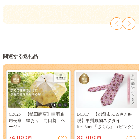
関連する返礼品
CB026 【槙田商店】晴雨兼
BC017 【都留市ふるさと納
用長傘 絵おり 向日葵 ベ
税】甲州織物ネクタイ
ージュ
Re:Tsuru『さくら』（ピンク）
74,000
30,000
円
円