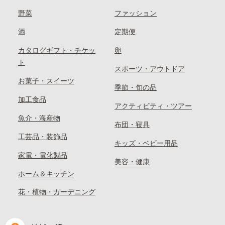
野菜
ファッション
酒
定期便
カタログギフト・チケッ
卵
ト
スポーツ・アウトドア
お菓子・スイーツ
季節・旬の品
加工食品
アクティビティ・ツアー
魚介・海産物
布団・寝具
工芸品・装飾品
キッズ・ベビー用品
家電・電化製品
美容・健康
ホーム＆キッチン
花・植物・ガーデニング