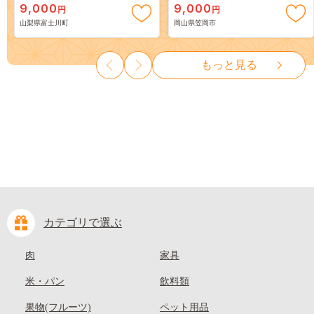
9,000
9,000
円
円
３房） フルーツ 山梨県産 果
岡山 はくとう スイーツ フル
山梨県富士川町
岡山県笠岡市
物 くだもの シャイン マスカ
ーツ 果物 デザート 旬 モモ も
ット ぶどう ブドウ 葡萄 大粒
も 先行予約 送料無料 果物 岡
種なし 先行予約 富士川町
山県 笠岡市 清水白桃 白鳳 白
もっと見る
10000円 一万円 9000円 九千円
麗 クール便---
kasaoka_zsy_419_100---
カテゴリで選ぶ
肉
家具
米・パン
飲料類
果物(フルーツ)
ペット用品