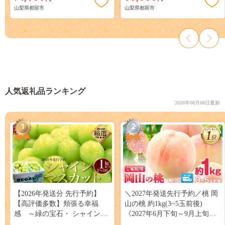
山梨県都留市
山梨県都留市
人気返礼品ランキング
2026年08月08日最新
1
2
【2026年発送分 先行予約】
＼2027年発送先行予約／桃 岡
【高評価多数】頬張る幸福
山の桃 約1kg(3~5玉前後)
感 ～緑の宝石・ シャインマ
《2027年6月下旬～9月上旬頃
スカット ～ １ｋｇ以上（２～
出荷》 ご家庭用 訳あり 白桃