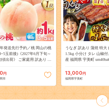
27年発送先行予約／桃 岡山の桃
うなぎ 訳あり 蒲焼 特大 
(3~5玉前後)《2027年6月下旬～
1.5kg 小分け タレ 山椒
旬頃出荷》 ご家庭用 訳あり 白
産 福岡県 宇美町 um40bak8
山 はくとう スイーツ フルーツ
揃い 規格外 家庭用 鰻 ウナギ
デザート 旬 モモ もも 先行予約
うなぎ蒲焼 鰻蒲焼き 蒲
00
13,000
円
円
料 果物 岡山県 笠岡市 清水白
き 真空パック 個包装 冷凍 
岡市
福岡県宇美町
 白麗 クール便---
13000円
a_zsy_419_100---