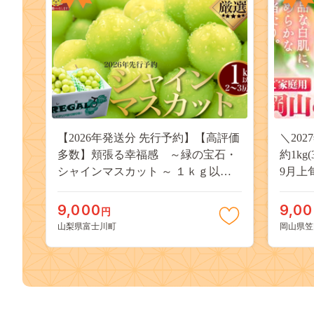
【2026年発送分 先行予約】【高評価
＼20
多数】頬張る幸福感 ～緑の宝石・
約1kg
シャインマスカット ～ １ｋｇ以上
9月上
（２～３房） フルーツ 山梨県産 果
桃 岡
物 くだもの シャイン マスカット ぶ
果物 
9,000
9,0
円
どう ブドウ 葡萄 大粒 種なし 先行予
送料無
山梨県富士川町
岡山県笠
約 富士川町 10000円 一万円 9000円
桃 白鳳
九千円
kasaok