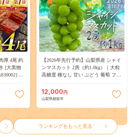
肉厚 4尾 約
【2026年先行予約】山梨県産 シャイ
付き [大黒物
ンマスカット 2房（約1.0kg）｜大粒
30002] 不
高糖度 種なし 甘い ぶどう 葡萄 フル
 unagi
ーツ 果物 産地直送 贈答用 送料無料
焼き かば焼
JX003
12,000
円
13000
山梨県都留市
ランキングをもっと見る