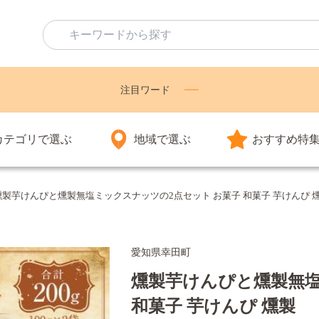
注目ワード
カテゴリで選ぶ
地域で選ぶ
おすすめ特
燻製芋けんぴと燻製無塩ミックスナッツの2点セット お菓子 和菓子 芋けんぴ 
愛知県幸田町
燻製芋けんぴと燻製無塩
和菓子 芋けんぴ 燻製