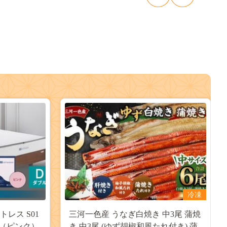
冷凍
レス S01
三河一色産 うなぎ白焼き 中3尾 蒲焼
ト（ピンク）
き 中3尾 (ゆず胡椒和風たれ付き) 蒲