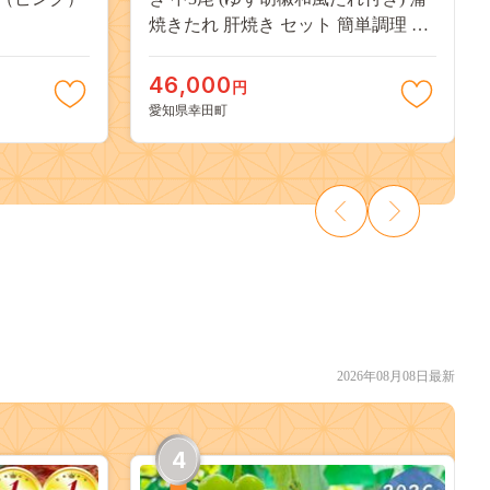
焼きたれ 肝焼き セット 簡単調理 冷
凍
46,000
円
愛知県幸田町
2026年08月08日最新
4