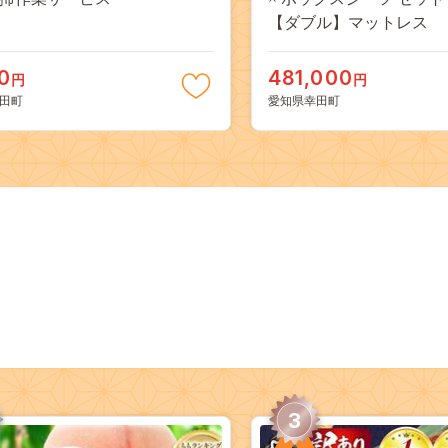
【ダブル】マットレス
0
481,000
円
円
田町
愛知県幸田町
3