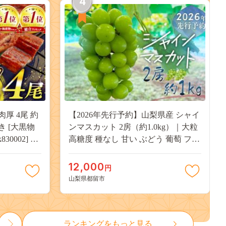
4
肉厚 4尾 約
【2026年先行予約】山梨県産 シャイ
付き [大黒物
ンマスカット 2房（約1.0kg）｜大粒
30002] 不
高糖度 種なし 甘い ぶどう 葡萄 フル
 unagi
ーツ 果物 産地直送 贈答用 送料無料
焼き かば焼
JX003
12,000
円
13000
山梨県都留市
ランキングをもっと見る