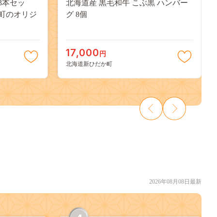
3本セッ
北海道産 黒毛和牛 こぶ黒 ハンバー
町のオリジ
グ 8個
17,000
円
北海道新ひだか町
2026年08月08日最新