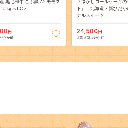
産 黒毛和牛 こぶ黒 A5 モモス
『懐かしロールケーキの
1.5kg ＜LC＞
ト』 北海道・新ひだか
ナルスイーツ
000
24,500
円
円
ひだか町
北海道新ひだか町