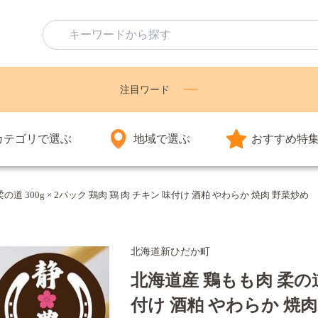
注目ワード
カテゴリで選ぶ
地域で選ぶ
おすすめ特
の道 300g × 2パック 鶏肉 鶏 肉 チキン 味付け 酒粕 やわらか 焼肉 野菜炒め
北海道新ひだか町
北海道産 鶏もも肉 柔の道 
付け 酒粕 やわらか 焼