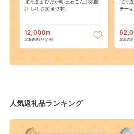
北海道 新ひだか町 三石こんぶ焼酎
北海道
計 1.4L (720ml×2本)
テーキ 
12,000
62,
円
北海道新ひだか町
北海道新
人気返礼品ランキング