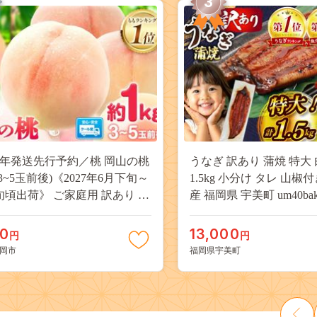
3
27年発送先行予約／桃 岡山の桃
うなぎ 訳あり 蒲焼 特大 
(3~5玉前後)《2027年6月下旬～
1.5kg 小分け タレ 山椒
旬頃出荷》 ご家庭用 訳あり 白
産 福岡県 宇美町 um40bak8
山 はくとう スイーツ フルーツ
揃い 規格外 家庭用 鰻 ウナギ
デザート 旬 モモ もも 先行予約
うなぎ蒲焼 鰻蒲焼き 蒲
00
13,000
円
円
料 果物 岡山県 笠岡市 清水白
き 真空パック 個包装 冷凍 
岡市
福岡県宇美町
 白麗 クール便---
13000円
a_zsy_419_100---