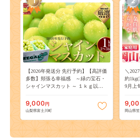
1
2
【2026年発送分 先行予約】【高評価
＼20
多数】頬張る幸福感 ～緑の宝石・
約1kg
シャインマスカット ～ １ｋｇ以上
9月上
（２～３房） フルーツ 山梨県産 果
桃 岡
物 くだもの シャイン マスカット ぶ
果物 
9,000
9,0
円
どう ブドウ 葡萄 大粒 種なし 先行予
送料無
山梨県富士川町
岡山県笠
約 富士川町 10000円 一万円 9000円
桃 白鳳
九千円
kasaok