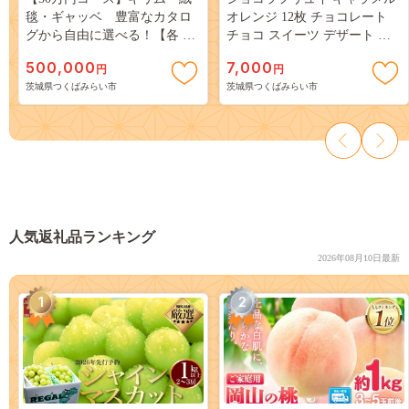
毯・ギャッベ 豊富なカタロ
オレンジ 12枚 チョコレート
グから自由に選べる！【各 限
チョコ スイーツ デザート 高
定1点 】 キリム 絨毯 ギャッベ
級 ギフト 贈り物 お礼 プレゼ
500,000
7,000
円
円
ラグ 手織り 最高級 天然 玄関
ント 手土産 お菓子 [DJ58-NT]
茨城県つくばみらい市
茨城県つくばみらい市
じゅうたん [BP242-NT]
人気返礼品ランキング
2026年08月10日最新
1
2