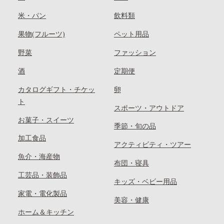
米・パン
飲料類
果物(フルーツ)
ペット用品
野菜
ファッション
酒
定期便
カタログギフト・チケッ
卵
ト
スポーツ・アウトドア
お菓子・スイーツ
季節・旬の品
加工食品
アクティビティ・ツアー
魚介・海産物
布団・寝具
工芸品・装飾品
キッズ・ベビー用品
家電・電化製品
美容・健康
ホーム＆キッチン