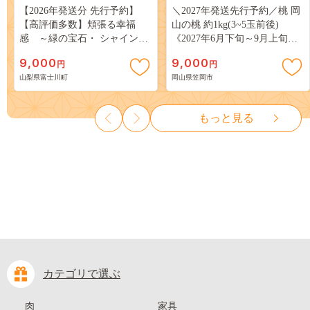
【2026年発送分 先行予約】
＼2027年発送先行予約／桃 岡
【高評価多数】頬張る幸福
山の桃 約1kg(3~5玉前後)
感 ～緑の宝石・ シャインマ
《2027年6月下旬～9月上旬頃
スカット ～ １ｋｇ以上（２～
出荷》 ご家庭用 訳あり 白桃
9,000
9,000
円
円
３房） フルーツ 山梨県産 果
岡山 はくとう スイーツ フル
山梨県富士川町
岡山県笠岡市
物 くだもの シャイン マスカ
ーツ 果物 デザート 旬 モモ も
ット ぶどう ブドウ 葡萄 大粒
も 先行予約 送料無料 果物 岡
種なし 先行予約 富士川町
山県 笠岡市 清水白桃 白鳳 白
もっと見る
10000円 一万円 9000円 九千円
麗 クール便---
kasaoka_zsy_419_100---
カテゴリで選ぶ
肉
家具