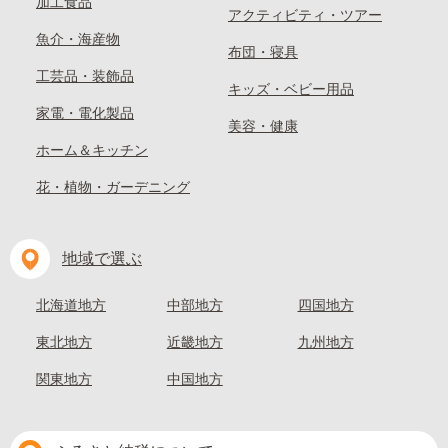
加工食品
アクティビティ・ツアー
魚介・海産物
布団・寝具
工芸品・装飾品
キッズ・ベビー用品
家電・電化製品
美容・健康
ホーム＆キッチン
花・植物・ガーデニング
地域で選ぶ
北海道地方
中部地方
四国地方
東北地方
近畿地方
九州地方
関東地方
中国地方