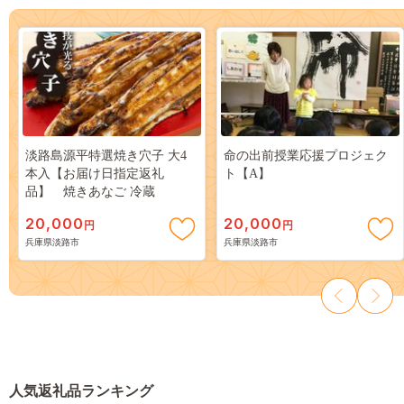
淡路島源平特選焼き穴子 大4
命の出前授業応援プロジェク
本入【お届け日指定返礼
ト【A】
品】 焼きあなご 冷蔵
20,000
20,000
円
円
兵庫県淡路市
兵庫県淡路市
人気返礼品ランキング