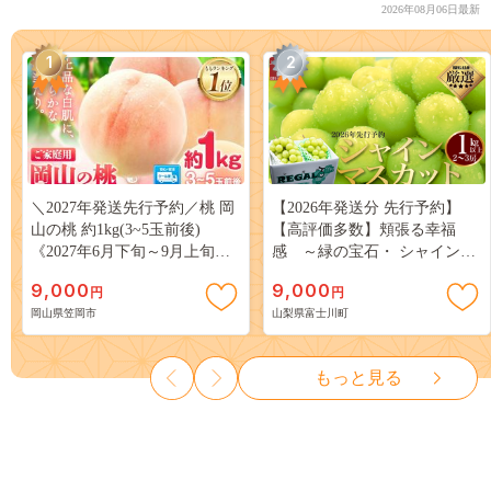
2026年08月06日最新
1
2
＼2027年発送先行予約／桃 岡
【2026年発送分 先行予約】
山の桃 約1kg(3~5玉前後)
【高評価多数】頬張る幸福
《2027年6月下旬～9月上旬頃
感 ～緑の宝石・ シャインマ
出荷》 ご家庭用 訳あり 白桃
スカット ～ １ｋｇ以上（２～
9,000
9,000
円
円
岡山 はくとう スイーツ フル
３房） フルーツ 山梨県産 果
岡山県笠岡市
山梨県富士川町
ーツ 果物 デザート 旬 モモ も
物 くだもの シャイン マスカ
も 先行予約 送料無料 果物 岡
ット ぶどう ブドウ 葡萄 大粒
山県 笠岡市 清水白桃 白鳳 白
種なし 先行予約 富士川町
もっと見る
麗 クール便---
10000円 一万円 9000円 九千円
kasaoka_zsy_419_100---