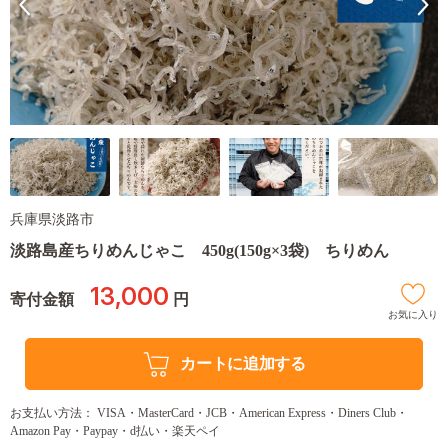
兵庫県淡路市
淡路島産ちりめんじゃこ 450g(150g×3袋) ちりめん
13,000
寄付金額
円
お気に入り
カートに追加する
お支払い方法： VISA・MasterCard・JCB・American Express・Diners Club・
Amazon Pay・Paypay・d払い・楽天ペイ