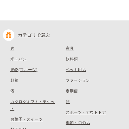
カテゴリで選ぶ
肉
家具
米・パン
飲料類
果物(フルーツ)
ペット用品
野菜
ファッション
酒
定期便
カタログギフト・チケッ
卵
ト
スポーツ・アウトドア
お菓子・スイーツ
季節・旬の品