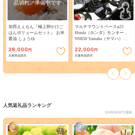
品切れ／準備中です
加西えぇもん『極上卵かけご
マルチマウントベースφ25
はんボリュームセット』 お米
Honda（ホンダ）モンキー，
醤油 しょうゆ
NSR50 Yamaha（ヤマハ）
SR400（01～）他用 雑貨 日用
28,000
22,000
円
円
品
兵庫県加西市
兵庫県加西市
人気返礼品ランキング
2026年08月07日最新
1
2