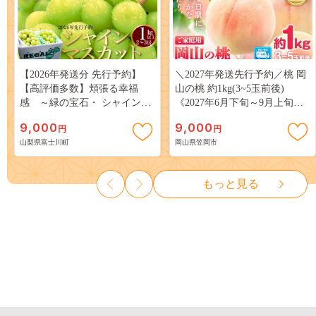
【2026年発送分 先行予約】
＼2027年発送先行予約／桃 岡
【高評価多数】頬張る幸福
山の桃 約1kg(3~5玉前後)
感 ～緑の宝石・ シャインマ
《2027年6月下旬～9月上旬頃
スカット ～ １ｋｇ以上（２～
出荷》 ご家庭用 訳あり 白桃
9,000
9,000
円
円
３房） フルーツ 山梨県産 果
岡山 はくとう スイーツ フル
山梨県富士川町
岡山県笠岡市
物 くだもの シャイン マスカ
ーツ 果物 デザート 旬 モモ も
ット ぶどう ブドウ 葡萄 大粒
も 先行予約 送料無料 果物 岡
種なし 先行予約 富士川町
山県 笠岡市 清水白桃 白鳳 白
もっと見る
10000円 一万円 9000円 九千円
麗 クール便---
kasaoka_zsy_419_100---