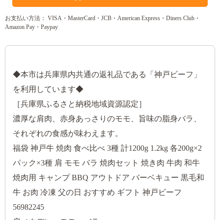
お支払い方法： VISA・MasterCard・JCB・American Express・Diners Club・
Amazon Pay・Paypay
◆本市は兵庫県内共通の返礼品である「神戸ビーフ」
を利用しています◆
［兵庫県ふるさと納税地域資源認定］
濃厚な肩肉、赤身あっさりのモモ、旨味の脂身バラ、
それぞれの食感が味わえます。
福袋 神戸牛 焼肉 食べ比べ 3種 計1200g 1.2kg 各200g×2
パック×3種 肩 モモ バラ 焼肉セット 焼き肉 牛肉 和牛
焼肉用 キャンプ BBQ アウトドア バーベキュー 黒毛和
牛 お肉 冷凍 父の日 おすすめ ギフト 神戸ビーフ
56982245