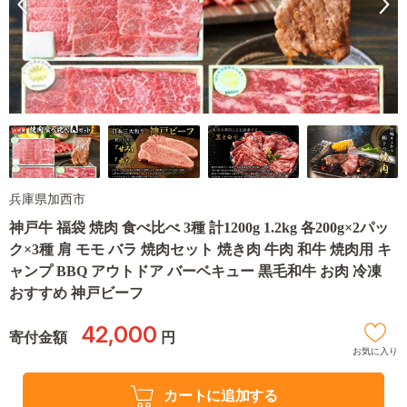
兵庫県加西市
神戸牛 福袋 焼肉 食べ比べ 3種 計1200g 1.2kg 各200g×2パッ
ク×3種 肩 モモ バラ 焼肉セット 焼き肉 牛肉 和牛 焼肉用 キ
ャンプ BBQ アウトドア バーベキュー 黒毛和牛 お肉 冷凍
おすすめ 神戸ビーフ
42,000
寄付金額
円
お気に入り
カートに追加する