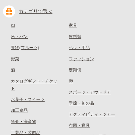
カテゴリで選ぶ
肉
家具
米・パン
飲料類
果物(フルーツ)
ペット用品
野菜
ファッション
酒
定期便
カタログギフト・チケッ
卵
ト
スポーツ・アウトドア
お菓子・スイーツ
季節・旬の品
加工食品
アクティビティ・ツアー
魚介・海産物
布団・寝具
工芸品・装飾品