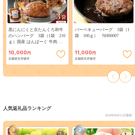
黒にんにくと京たんくろ和牛
バーベキューバーグ 3袋（1
のハンバーグ 3袋（1袋 210
袋 100ｇ） NH00007
ｇ）国産 はんばーぐ 牛肉 温
めるだけ レンジ 肉 簡単調理
10,000
11,000
円
円
湯煎 小分け 人気 子供
京都府京丹後市
京都府京丹後市
NH00003
人気返礼品ランキング
2026年08月11日最新
1
2