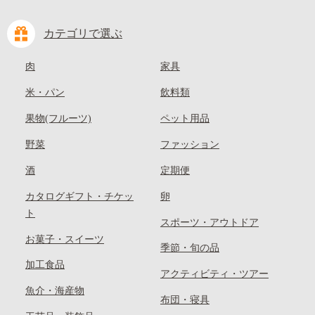
カテゴリで選ぶ
肉
家具
米・パン
飲料類
果物(フルーツ)
ペット用品
野菜
ファッション
酒
定期便
カタログギフト・チケッ
卵
ト
スポーツ・アウトドア
お菓子・スイーツ
季節・旬の品
加工食品
アクティビティ・ツアー
魚介・海産物
布団・寝具