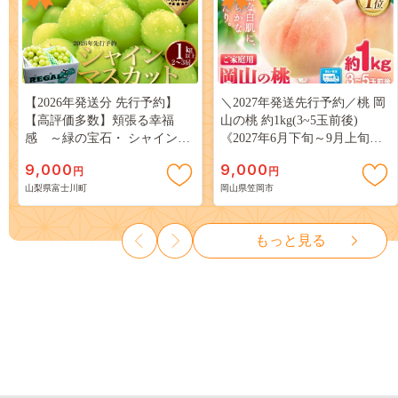
【2026年発送分 先行予約】
＼2027年発送先行予約／桃 岡
【高評価多数】頬張る幸福
山の桃 約1kg(3~5玉前後)
感 ～緑の宝石・ シャインマ
《2027年6月下旬～9月上旬頃
スカット ～ １ｋｇ以上（２～
出荷》 ご家庭用 訳あり 白桃
9,000
9,000
円
円
３房） フルーツ 山梨県産 果
岡山 はくとう スイーツ フル
山梨県富士川町
岡山県笠岡市
物 くだもの シャイン マスカ
ーツ 果物 デザート 旬 モモ も
ット ぶどう ブドウ 葡萄 大粒
も 先行予約 送料無料 果物 岡
種なし 先行予約 富士川町
山県 笠岡市 清水白桃 白鳳 白
もっと見る
10000円 一万円 9000円 九千円
麗 クール便---
kasaoka_zsy_419_100---