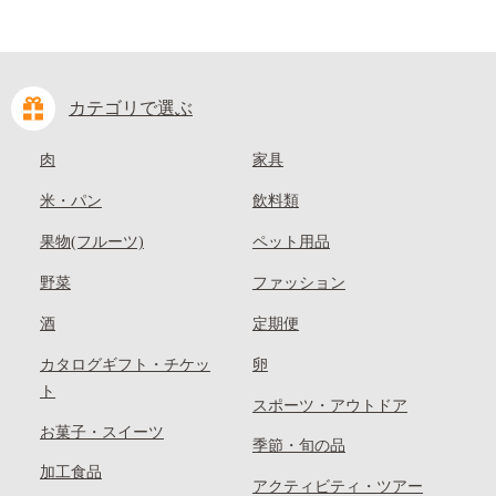
カテゴリで選ぶ
肉
家具
米・パン
飲料類
果物(フルーツ)
ペット用品
野菜
ファッション
酒
定期便
カタログギフト・チケッ
卵
ト
スポーツ・アウトドア
お菓子・スイーツ
季節・旬の品
加工食品
アクティビティ・ツアー