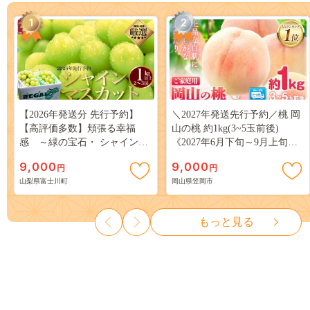
1
2
【2026年発送分 先行予約】
＼2027年発送先行予約／桃 岡
【高評価多数】頬張る幸福
山の桃 約1kg(3~5玉前後)
感 ～緑の宝石・ シャインマ
《2027年6月下旬～9月上旬頃
スカット ～ １ｋｇ以上（２～
出荷》 ご家庭用 訳あり 白桃
9,000
9,000
円
円
３房） フルーツ 山梨県産 果
岡山 はくとう スイーツ フル
山梨県富士川町
岡山県笠岡市
物 くだもの シャイン マスカ
ーツ 果物 デザート 旬 モモ も
ット ぶどう ブドウ 葡萄 大粒
も 先行予約 送料無料 果物 岡
種なし 先行予約 富士川町
山県 笠岡市 清水白桃 白鳳 白
もっと見る
10000円 一万円 9000円 九千円
麗 クール便---
kasaoka_zsy_419_100---