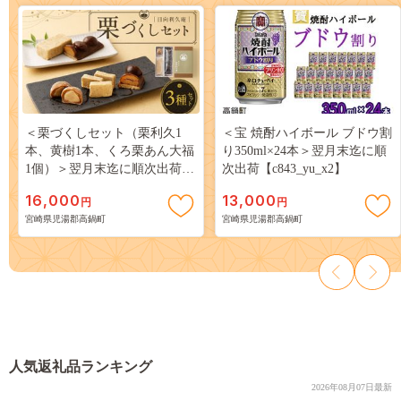
＜栗づくしセット（栗利久1
＜宝 焼酎ハイボール ブドウ割
本、黄樹1本、くろ栗あん大福
り350ml×24本＞翌月末迄に順
1個）＞翌月末迄に順次出荷
次出荷【c843_yu_x2】
【c786_hr_x2】
16,000
13,000
円
円
宮崎県児湯郡高鍋町
宮崎県児湯郡高鍋町
人気返礼品ランキング
2026年08月07日最新