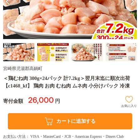
宮崎県児湯郡高鍋町
＜鶏むね肉 300g×24パック 計7.2kg＞翌月末迄に順次出荷
【c1468_kf】 鶏肉 お肉 むね肉 ムネ肉 小分けパック 冷凍
26,000
寄付金額
円
お気に入り
カートに追加する
お支払い方法： VISA・MasterCard・JCB・American Express・Diners Club