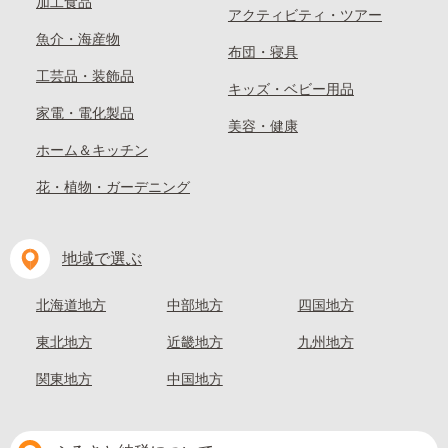
加工食品
アクティビティ・ツアー
魚介・海産物
布団・寝具
工芸品・装飾品
キッズ・ベビー用品
家電・電化製品
美容・健康
ホーム＆キッチン
花・植物・ガーデニング
地域で選ぶ
北海道地方
中部地方
四国地方
東北地方
近畿地方
九州地方
関東地方
中国地方