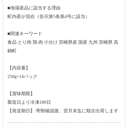
■地場産品に該当する理由
町内産が混在（告示第5条第4号に該当）
■関連キーワード
食品 とり肉 鶏 肉 小分け 宮崎県産 国産 九州 宮崎県 高
鍋町
【内容量】
250g×14パック
【賞味期限】
製造日より冷凍180日
【発送期日】:寄附確認後、翌月末迄に順次出荷します