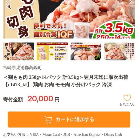
宮崎県児湯郡高鍋町
＜鶏もも肉 250g×14パック 計3.5kg＞翌月末迄に順次出荷
【c1473_kf】 鶏肉 お肉 モモ肉 小分けパック 冷凍
20,000
寄付金額
円
お気に入り
カートに追加する
お支払い方法： VISA・MasterCard・JCB・American Express・Diners Club