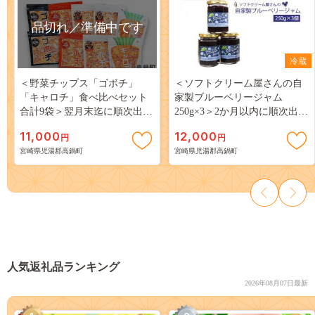
品切れ／準備中です
冷蔵
＜野菜チップス「ゴボチ」
＜ソフトクリーム屋さんの自
「キャロチ」食べ比べセット
家製ブルーベリージャム
合計9袋＞翌月末迄に順次出荷
250g×3＞2か月以内に順次出荷
【c600_dm_x2】
【c584_sn_x2】 ジャム 3個
11,000
12,000
円
円
宮崎県児湯郡高鍋町
宮崎県児湯郡高鍋町
人気返礼品ランキング
2026年08月07日最新