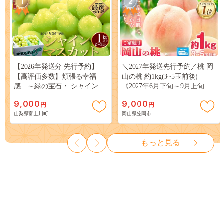
1
2
【2026年発送分 先行予約】
＼2027年発送先行予約／桃 岡
【高評価多数】頬張る幸福
山の桃 約1kg(3~5玉前後)
感 ～緑の宝石・ シャインマ
《2027年6月下旬～9月上旬頃
スカット ～ １ｋｇ以上（２～
出荷》 ご家庭用 訳あり 白桃
9,000
9,000
円
円
３房） フルーツ 山梨県産 果
岡山 はくとう スイーツ フル
山梨県富士川町
岡山県笠岡市
物 くだもの シャイン マスカ
ーツ 果物 デザート 旬 モモ も
ット ぶどう ブドウ 葡萄 大粒
も 先行予約 送料無料 果物 岡
種なし 先行予約 富士川町
山県 笠岡市 清水白桃 白鳳 白
もっと見る
10000円 一万円 9000円 九千円
麗 クール便---
kasaoka_zsy_419_100---