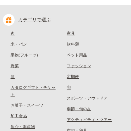
カテゴリで選ぶ
肉
家具
米・パン
飲料類
果物(フルーツ)
ペット用品
野菜
ファッション
酒
定期便
カタログギフト・チケッ
卵
ト
スポーツ・アウトドア
お菓子・スイーツ
季節・旬の品
加工食品
アクティビティ・ツアー
魚介・海産物
布団・寝具