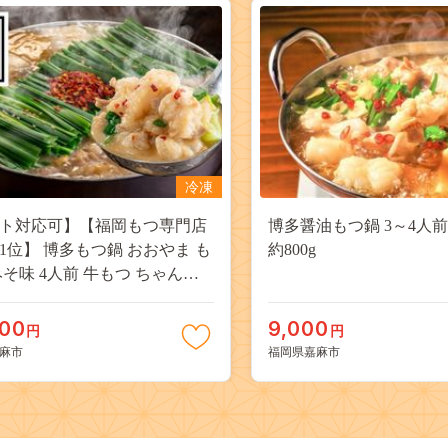
冷凍
ト対応可】【福岡もつ専門店
博多醤油もつ鍋 3～4人前
1位】 博多もつ鍋 おおやま も
約800g
みそ味 4人前 牛もつ ちゃんぽ
000
9,000
円
円
麻市
福岡県嘉麻市