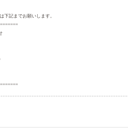
は下記までお願いします。
=======
せ
）
=======