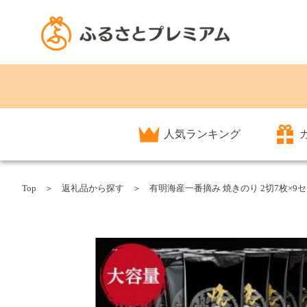
人気ランキング
Top
返礼品から探す
有明海産一番摘み 焼きのり 2切7枚×9セ