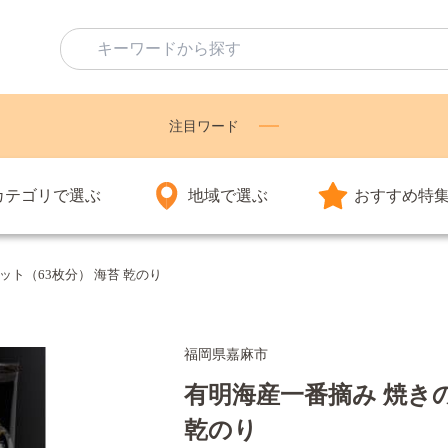
注目ワード
カテゴリで選ぶ
地域で選ぶ
おすすめ特
ット（63枚分） 海苔 乾のり
福岡県嘉麻市
有明海産一番摘み 焼きの
乾のり