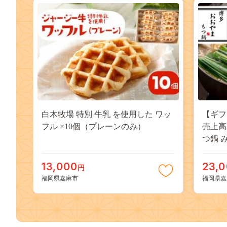
白木牧場 特別 牛乳 を使用した ワッ
【ギフ
フル ×10個（プレーンのみ）
売上高
つ鍋 
ん麺
13,000
23,
円
福岡県嘉麻市
福岡県嘉