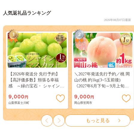
人気返礼品ランキング
2026年08月07日最新
1
2
【2026年発送分 先行予約】
＼2027年発送先行予約／桃 岡
【高評価多数】頬張る幸福
山の桃 約1kg(3~5玉前後)
感 ～緑の宝石・ シャインマ
《2027年6月下旬～9月上旬頃
スカット ～ １ｋｇ以上（２～
出荷》 ご家庭用 訳あり 白桃
9,000
9,000
円
円
３房） フルーツ 山梨県産 果
岡山 はくとう スイーツ フル
山梨県富士川町
岡山県笠岡市
物 くだもの シャイン マスカ
ーツ 果物 デザート 旬 モモ も
ット ぶどう ブドウ 葡萄 大粒
も 先行予約 送料無料 果物 岡
種なし 先行予約 富士川町
山県 笠岡市 清水白桃 白鳳 白
もっと見る
10000円 一万円 9000円 九千円
麗 クール便---
kasaoka_zsy_419_100---