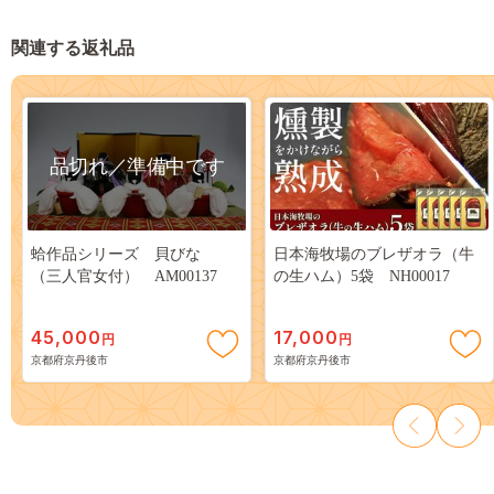
関連する返礼品
品切れ／準備中です
蛤作品シリーズ 貝びな
日本海牧場のブレザオラ（牛
（三人官女付） AM00137
の生ハム）5袋 NH00017
45,000
17,000
円
円
京都府京丹後市
京都府京丹後市