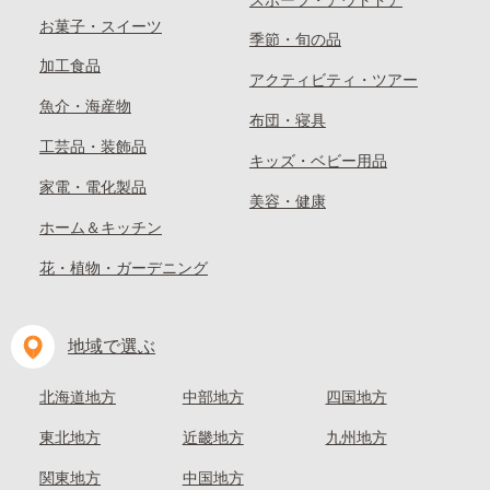
スポーツ・アウトドア
お菓子・スイーツ
季節・旬の品
加工食品
アクティビティ・ツアー
魚介・海産物
布団・寝具
工芸品・装飾品
キッズ・ベビー用品
家電・電化製品
美容・健康
ホーム＆キッチン
花・植物・ガーデニング
地域で選ぶ
北海道地方
中部地方
四国地方
東北地方
近畿地方
九州地方
関東地方
中国地方