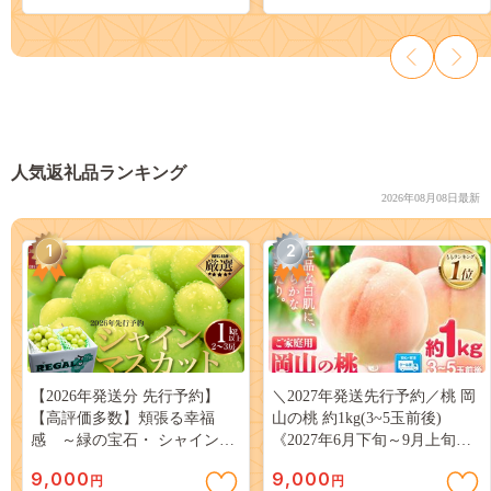
新おたる]
直送 時短 [株式会社 松原米穀]
人気返礼品ランキング
2026年08月08日最新
1
2
【2026年発送分 先行予約】
＼2027年発送先行予約／桃 岡
【高評価多数】頬張る幸福
山の桃 約1kg(3~5玉前後)
感 ～緑の宝石・ シャインマ
《2027年6月下旬～9月上旬頃
スカット ～ １ｋｇ以上（２～
出荷》 ご家庭用 訳あり 白桃
9,000
9,000
円
円
３房） フルーツ 山梨県産 果
岡山 はくとう スイーツ フル