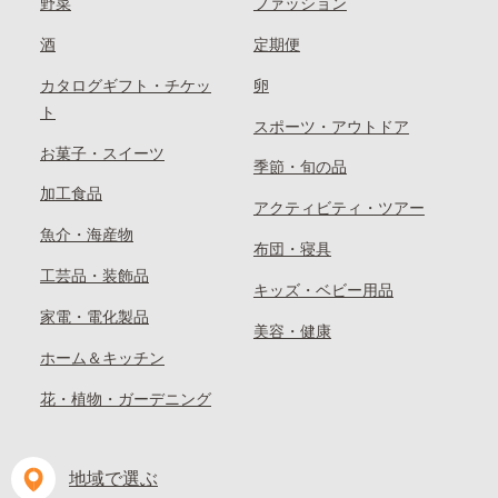
野菜
ファッション
酒
定期便
カタログギフト・チケッ
卵
ト
スポーツ・アウトドア
お菓子・スイーツ
季節・旬の品
加工食品
アクティビティ・ツアー
魚介・海産物
布団・寝具
工芸品・装飾品
キッズ・ベビー用品
家電・電化製品
美容・健康
ホーム＆キッチン
花・植物・ガーデニング
地域で選ぶ