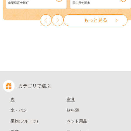
山梨県富士川町
岡山県笠岡市
物 くだもの シャイン マスカ
ーツ 果物 デザート 旬 モモ も
ット ぶどう ブドウ 葡萄 大粒
も 先行予約 送料無料 果物 岡
種なし 先行予約 富士川町
山県 笠岡市 清水白桃 白鳳 白
もっと見る
10000円 一万円 9000円 九千円
麗 クール便---
kasaoka_zsy_419_100---
カテゴリで選ぶ
肉
家具
米・パン
飲料類
果物(フルーツ)
ペット用品