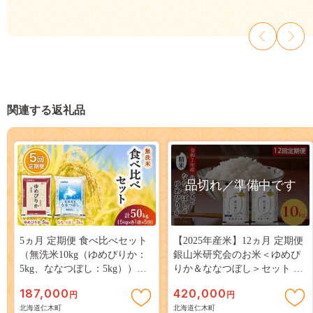
関連する返礼品
品切れ／準備中です
5ヵ月 定期便 食べ比べセット
【2025年産米】12ヵ月 定期便
（無洗米10kg（ゆめぴりか：
銀山米研究会のお米＜ゆめぴ
5kg、ななつぼし：5kg））ゆ
りか＆ななつぼし＞セット 計
めぴりか、ななつぼし お米 米
10kg（各1袋×5kgずつ） ご飯
187,000
420,000
円
円
ごはん 無洗米 白米 国産 北海
ライス 白米 精米 ブランド米
北海道仁木町
北海道仁木町
道 こめ コメ 食べ比べ 5回 [JA
おにぎり 弁当 北海道産 産地