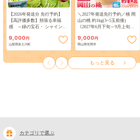
【2026年発送分 先行予約】
＼2027年発送先行予約／桃 岡
【高評価多数】頬張る幸福
山の桃 約1kg(3~5玉前後)
感 ～緑の宝石・ シャインマ
《2027年6月下旬～9月上旬頃
スカット ～ １ｋｇ以上（２～
出荷》 ご家庭用 訳あり 白桃
9,000
9,000
円
円
３房） フルーツ 山梨県産 果
岡山 はくとう スイーツ フル
山梨県富士川町
岡山県笠岡市
物 くだもの シャイン マスカ
ーツ 果物 デザート 旬 モモ も
ット ぶどう ブドウ 葡萄 大粒
も 先行予約 送料無料 果物 岡
種なし 先行予約 富士川町
山県 笠岡市 清水白桃 白鳳 白
もっと見る
10000円 一万円 9000円 九千円
麗 クール便---
kasaoka_zsy_419_100---
カテゴリで選ぶ