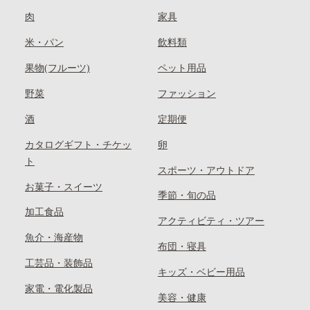
肉
家具
米・パン
飲料類
果物(フルーツ)
ペット用品
野菜
ファッション
酒
定期便
カタログギフト・チケッ
卵
ト
スポーツ・アウトドア
お菓子・スイーツ
季節・旬の品
加工食品
アクティビティ・ツアー
魚介・海産物
布団・寝具
工芸品・装飾品
キッズ・ベビー用品
家電・電化製品
美容・健康