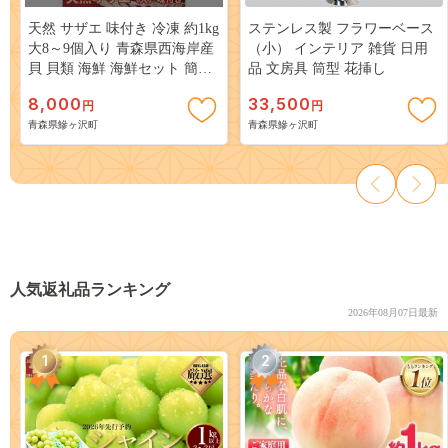
天然 サザエ 味付き 冷凍 約1kg
ステンレス製 フラワーベース
大8～9個入り 青森県西海岸産
（小） インテリア 雑貨 日用
貝 貝類 海鮮 海鮮セット 簡単
品 文房具 筒型 花挿し
調理 レンジ簡単調理 温めるだ
8,000
33,500
円
円
け おかず おつまみ つまみ お
青森県鰺ヶ沢町
青森県鰺ヶ沢町
酒のつまみ 酒のつまみ 青森
青森県 鰺ヶ沢町
人気返礼品ランキング
2026年08月07日最新
1
2