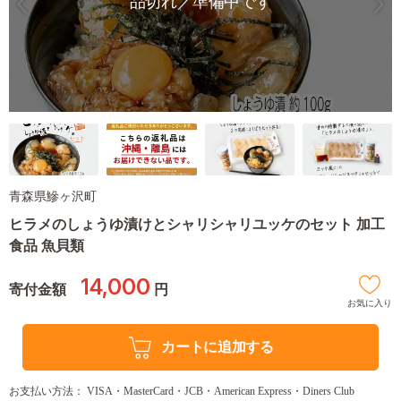
品切れ／準備中です
青森県鰺ヶ沢町
ヒラメのしょうゆ漬けとシャリシャリユッケのセット 加工
食品 魚貝類
14,000
寄付金額
円
お気に入り
カートに追加する
お支払い方法： VISA・MasterCard・JCB・American Express・Diners Club