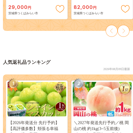
培米 コシヒカリ 有機栽培 農
29,000
82,000
円
円
創 米 こめ コメ ごはん ご飯 国
茨城県つくばみらい市
茨城県つくばみらい市
産 茨城県産 おいしい 新生活
プレゼント 新生活応援 必要な
もの 便利 おすすめ 消耗品 一
人暮らし 二人暮らし 必要
[AC43-NT]
人気返礼品ランキング
2026年08月09日最新
1
2
【2026年発送分 先行予約】
＼2027年発送先行予約／桃 岡
【高評価多数】頬張る幸福
山の桃 約1kg(3~5玉前後)