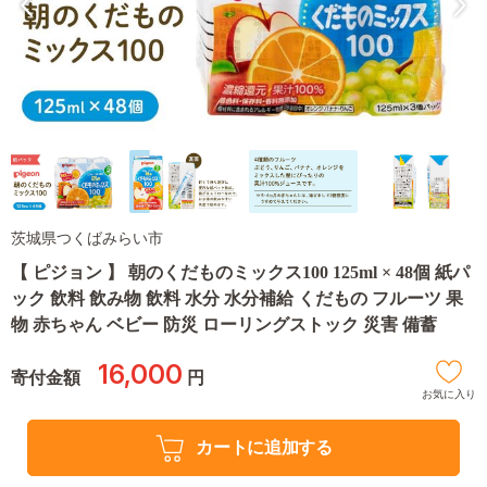
茨城県つくばみらい市
【 ピジョン 】 朝のくだものミックス100 125ml × 48個 紙パ
ック 飲料 飲み物 飲料 水分 水分補給 くだもの フルーツ 果
物 赤ちゃん ベビー 防災 ローリングストック 災害 備蓄
16,000
寄付金額
円
お気に入り
カートに追加する