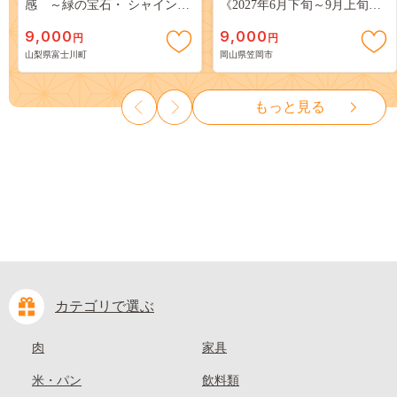
感 ～緑の宝石・ シャインマ
《2027年6月下旬～9月上旬頃
スカット ～ １ｋｇ以上（２～
出荷》 ご家庭用 訳あり 白桃
9,000
9,000
円
円
３房） フルーツ 山梨県産 果
岡山 はくとう スイーツ フル
山梨県富士川町
岡山県笠岡市
物 くだもの シャイン マスカ
ーツ 果物 デザート 旬 モモ も
ット ぶどう ブドウ 葡萄 大粒
も 先行予約 送料無料 果物 岡
種なし 先行予約 富士川町
山県 笠岡市 清水白桃 白鳳 白
もっと見る
10000円 一万円 9000円 九千円
麗 クール便---
kasaoka_zsy_419_100---
カテゴリで選ぶ
肉
家具
米・パン
飲料類