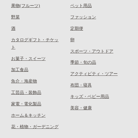
果物(フルーツ)
ペット用品
野菜
ファッション
酒
定期便
カタログギフト・チケッ
卵
ト
スポーツ・アウトドア
お菓子・スイーツ
季節・旬の品
加工食品
アクティビティ・ツアー
魚介・海産物
布団・寝具
工芸品・装飾品
キッズ・ベビー用品
家電・電化製品
美容・健康
ホーム＆キッチン
花・植物・ガーデニング