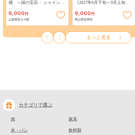
感 ～緑の宝石・ シャインマ
《2027年6月下旬～9月上旬頃
スカット ～ １ｋｇ以上（２～
出荷》 ご家庭用 訳あり 白桃
9,000
9,000
円
円
３房） フルーツ 山梨県産 果
岡山 はくとう スイーツ フル
山梨県富士川町
岡山県笠岡市
物 くだもの シャイン マスカ
ーツ 果物 デザート 旬 モモ も
ット ぶどう ブドウ 葡萄 大粒
も 先行予約 送料無料 果物 岡
種なし 先行予約 富士川町
山県 笠岡市 清水白桃 白鳳 白
もっと見る
10000円 一万円 9000円 九千円
麗 クール便---
kasaoka_zsy_419_100---
カテゴリで選ぶ
肉
家具
米・パン
飲料類