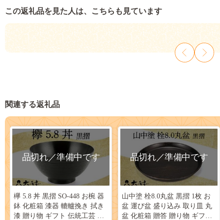
この返礼品を見た人は、こちらも見ています
関連する返礼品
品切れ／準備中です
品切れ／準備中です
欅 5.8 丼 黒摺 SO-448 お椀 器
山中塗 栓8.0丸盆 黒摺 1枚 お
鉢 化粧箱 漆器 轆轤挽き 拭き
盆 運び盆 盛り込み 取り皿 丸
漆 贈り物 ギフト 伝統工芸 工
盆 化粧箱 贈答 贈り物 ギフト