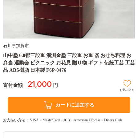
石川県加賀市
山中塗 6.0都三段重 溜渕金塗 三段重 お重 器 おせち料理 お
弁当 運動会 ピクニック お花見 贈り物 ギフト 伝統工芸 工芸
品 ABS樹脂 日本製 F6P-0476
21,000
寄付金額
円
お気に入り
カートに追加する
お支払い方法： VISA・MasterCard・JCB・American Express・Diners Club