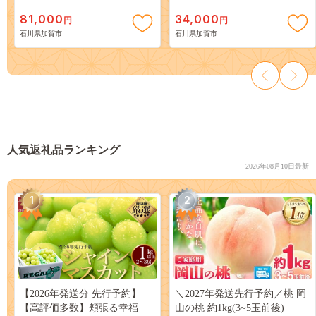
芸品 日本製 F6P-0104
山中木製漆器 伝統工芸 工芸品
81,000
34,000
円
円
国産 F6P-0175
石川県加賀市
石川県加賀市
人気返礼品ランキング
2026年08月10日最新
1
2
【2026年発送分 先行予約】
＼2027年発送先行予約／桃 岡
【高評価多数】頬張る幸福
山の桃 約1kg(3~5玉前後)