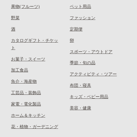
果物(フルーツ)
ペット用品
野菜
ファッション
酒
定期便
カタログギフト・チケッ
卵
ト
スポーツ・アウトドア
お菓子・スイーツ
季節・旬の品
加工食品
アクティビティ・ツアー
魚介・海産物
布団・寝具
工芸品・装飾品
キッズ・ベビー用品
家電・電化製品
美容・健康
ホーム＆キッチン
花・植物・ガーデニング