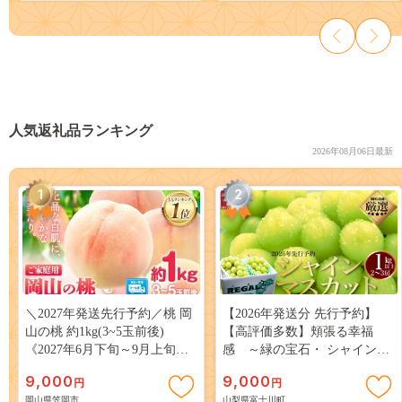
肉 京都 京都府 南丹市
人気返礼品ランキング
2026年08月06日最新
1
2
＼2027年発送先行予約／桃 岡
【2026年発送分 先行予約】
山の桃 約1kg(3~5玉前後)
【高評価多数】頬張る幸福
《2027年6月下旬～9月上旬頃
感 ～緑の宝石・ シャインマ
出荷》 ご家庭用 訳あり 白桃
スカット ～ １ｋｇ以上（２～
9,000
9,000
円
円
岡山 はくとう スイーツ フル
３房） フルーツ 山梨県産 果
岡山県笠岡市
山梨県富士川町