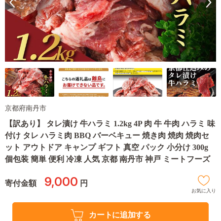
京都府南丹市
【訳あり】 タレ漬け 牛ハラミ 1.2kg 4P 肉 牛 牛肉 ハラミ 味
付け タレ ハラミ肉 BBQ バーベキュー 焼き肉 焼肉 焼肉セ
ット アウトドア キャンプ ギフト 真空 パック 小分け 300g
個包装 簡単 便利 冷凍 人気 京都 南丹市 神戸 ミートフーズ
9,000
寄付金額
円
お気に入り
カートに追加する