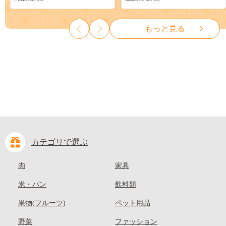
ーツ 果物 デザート 旬 モモ も
物 くだもの シャイン マスカ
も 先行予約 送料無料 果物 岡
ット ぶどう ブドウ 葡萄 大粒
山県 笠岡市 清水白桃 白鳳 白
種なし 先行予約 富士川町
もっと見る
麗 クール便---
10000円 一万円 9000円 九千円
kasaoka_zsy_419_100---
カテゴリで選ぶ
肉
家具
米・パン
飲料類
果物(フルーツ)
ペット用品
野菜
ファッション