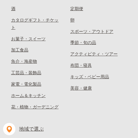
酒
定期便
カタログギフト・チケッ
卵
ト
スポーツ・アウトドア
お菓子・スイーツ
季節・旬の品
加工食品
アクティビティ・ツアー
魚介・海産物
布団・寝具
工芸品・装飾品
キッズ・ベビー用品
家電・電化製品
美容・健康
ホーム＆キッチン
花・植物・ガーデニング
地域で選ぶ