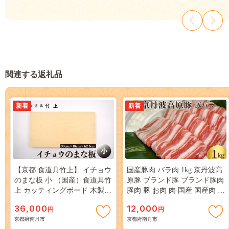
関連する返礼品
新着
新着
【京都 食道具竹上】 イチョウ
国産豚肉 バラ肉 1kg 京丹波高
のまな板 小 （国産）食道具竹
原豚 ブランド豚 ブランド豚肉
上 カッティングボード 木製
豚肉 豚 お肉 肉 国産 国産肉 炒
日本製 木 小さめ まないた キ
め物 しゃぶしゃぶ しゃぶしゃ
36,000
12,000
円
円
ッチン用品 キッチン 雑貨 日
ぶ用 しゃぶしゃぶ用肉 豚しゃ
京都府南丹市
京都府南丹市
用品 いちょう
ぶ 豚しゃぶ肉 豚バラ 豚バラ