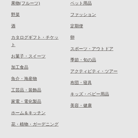
果物(フルーツ)
ペット用品
野菜
ファッション
酒
定期便
カタログギフト・チケッ
卵
ト
スポーツ・アウトドア
お菓子・スイーツ
季節・旬の品
加工食品
アクティビティ・ツアー
魚介・海産物
布団・寝具
工芸品・装飾品
キッズ・ベビー用品
家電・電化製品
美容・健康
ホーム＆キッチン
花・植物・ガーデニング