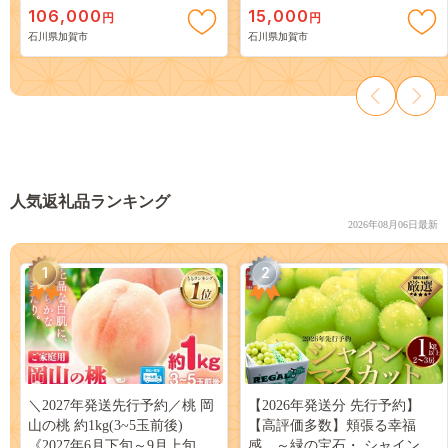
ギフト 伝統工芸 工芸品 国産
老の日 お祝い ギフト 石川 加
106,000
15,000
円
円
日本製 うるしアート 復興 震
賀 F6P-2475
石川県加賀市
石川県加賀市
災 コロナ 能登半島地震復興支
援 北陸新幹線 F6P-1223
人気返礼品ランキング
2026年08月06日最新
1
2
＼2027年発送先行予約／桃 岡
【2026年発送分 先行予約】
山の桃 約1kg(3~5玉前後)
【高評価多数】頬張る幸福
《2027年6月下旬～9月上旬頃
感 ～緑の宝石・ シャインマ