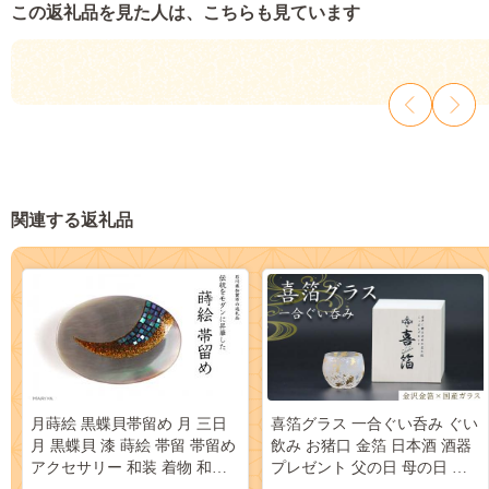
この返礼品を見た人は、こちらも見ています
関連する返礼品
月蒔絵 黒蝶貝帯留め 月 三日
喜箔グラス 一合ぐい呑み ぐい
月 黒蝶貝 漆 蒔絵 帯留 帯留め
飲み お猪口 金箔 日本酒 酒器
アクセサリー 和装 着物 和服
プレゼント 父の日 母の日 敬