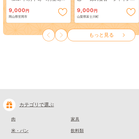
出荷》 ご家庭用 訳あり 白桃
スカット ～ １ｋｇ以上（２～
9,000
9,000
円
円
岡山 はくとう スイーツ フル
３房） フルーツ 山梨県産 果
岡山県笠岡市
山梨県富士川町
ーツ 果物 デザート 旬 モモ も
物 くだもの シャイン マスカ
も 先行予約 送料無料 果物 岡
ット ぶどう ブドウ 葡萄 大粒
山県 笠岡市 清水白桃 白鳳 白
種なし 先行予約 富士川町
もっと見る
麗 クール便---
10000円 一万円 9000円 九千円
kasaoka_zsy_419_100---
カテゴリで選ぶ
肉
家具
米・パン
飲料類