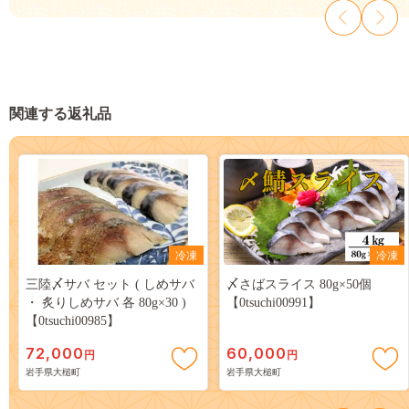
関連する返礼品
冷凍
冷凍
三陸〆サバ セット ( しめサバ
〆さばスライス 80g×50個
・ 炙りしめサバ 各 80g×30 )
【0tsuchi00991】
【0tsuchi00985】
72,000
60,000
円
円
岩手県大槌町
岩手県大槌町