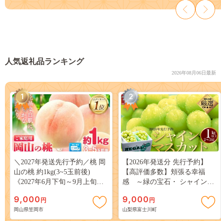
人気返礼品ランキング
2026年08月06日最新
1
2
＼2027年発送先行予約／桃 岡
【2026年発送分 先行予約】
山の桃 約1kg(3~5玉前後)
【高評価多数】頬張る幸福
《2027年6月下旬～9月上旬頃
感 ～緑の宝石・ シャインマ
出荷》 ご家庭用 訳あり 白桃
スカット ～ １ｋｇ以上（２～
9,000
9,000
円
円
岡山 はくとう スイーツ フル
３房） フルーツ 山梨県産 果
岡山県笠岡市
山梨県富士川町
ーツ 果物 デザート 旬 モモ も
物 くだもの シャイン マスカ