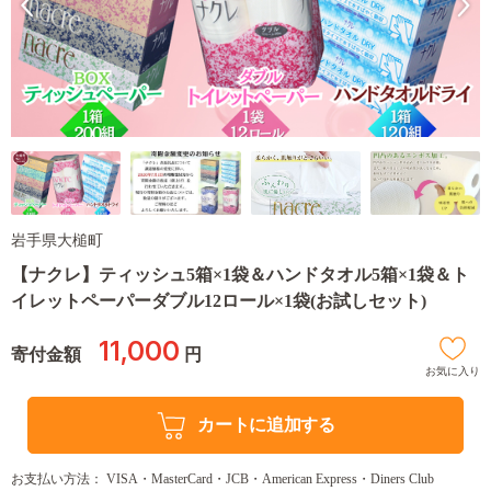
岩手県大槌町
【ナクレ】ティッシュ5箱×1袋＆ハンドタオル5箱×1袋＆ト
イレットペーパーダブル12ロール×1袋(お試しセット)
11,000
寄付金額
円
お気に入り
カートに追加する
お支払い方法： VISA・MasterCard・JCB・American Express・Diners Club