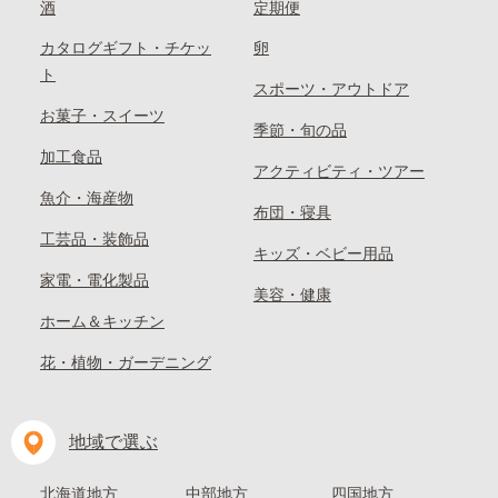
酒
定期便
カタログギフト・チケッ
卵
ト
スポーツ・アウトドア
お菓子・スイーツ
季節・旬の品
加工食品
アクティビティ・ツアー
魚介・海産物
布団・寝具
工芸品・装飾品
キッズ・ベビー用品
家電・電化製品
美容・健康
ホーム＆キッチン
花・植物・ガーデニング
地域で選ぶ
北海道地方
中部地方
四国地方