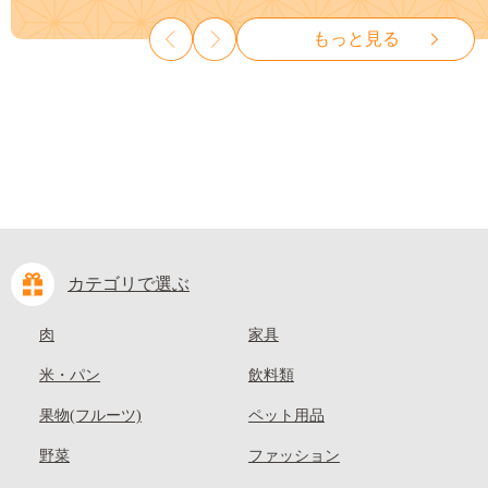
も 先行予約 送料無料 果物 岡
ット ぶどう ブドウ 葡萄 大粒
山県 笠岡市 清水白桃 白鳳 白
種なし 先行予約 富士川町
もっと見る
麗 クール便---
10000円 一万円 9000円 九千円
kasaoka_zsy_419_100---
カテゴリで選ぶ
肉
家具
米・パン
飲料類
果物(フルーツ)
ペット用品
野菜
ファッション