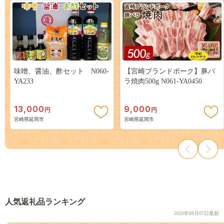
味噌、醤油、酢セット N060-
【宮崎ブランドポーク】豚バ
YA233
ラ焼肉500g N061-YA0450
13,000
9,000
円
円
宮崎県延岡市
宮崎県延岡市
人気返礼品ランキング
2026年08月07日最新