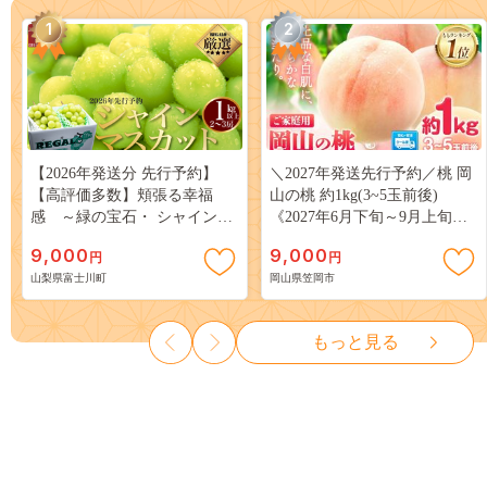
1
2
【2026年発送分 先行予約】
＼2027年発送先行予約／桃 岡
【高評価多数】頬張る幸福
山の桃 約1kg(3~5玉前後)
感 ～緑の宝石・ シャインマ
《2027年6月下旬～9月上旬頃
スカット ～ １ｋｇ以上（２～
出荷》 ご家庭用 訳あり 白桃
9,000
9,000
円
円
３房） フルーツ 山梨県産 果
岡山 はくとう スイーツ フル
山梨県富士川町
岡山県笠岡市
物 くだもの シャイン マスカ
ーツ 果物 デザート 旬 モモ も
ット ぶどう ブドウ 葡萄 大粒
も 先行予約 送料無料 果物 岡
種なし 先行予約 富士川町
山県 笠岡市 清水白桃 白鳳 白
もっと見る
10000円 一万円 9000円 九千円
麗 クール便---
kasaoka_zsy_419_100---