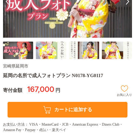
宮崎県延岡市
延岡の名所で成人フォトプラン N0178-YG0117
167,000
寄付金額
円
お気に入り
カートに追加する
お支払い方法： VISA・MasterCard・JCB・American Express・Diners Club・
Amazon Pay・Paypay・d払い・楽天ペイ