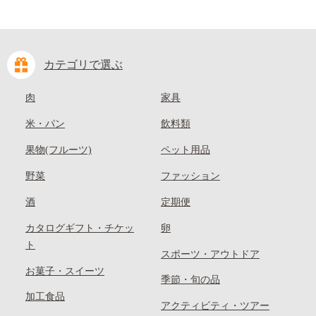
カテゴリで選ぶ
肉
家具
米・パン
飲料類
果物(フルーツ)
ペット用品
野菜
ファッション
酒
定期便
カタログギフト・チケッ
卵
ト
スポーツ・アウトドア
お菓子・スイーツ
季節・旬の品
加工食品
アクティビティ・ツアー