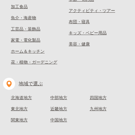
加工食品
アクティビティ・ツアー
魚介・海産物
布団・寝具
工芸品・装飾品
キッズ・ベビー用品
家電・電化製品
美容・健康
ホーム＆キッチン
花・植物・ガーデニング
地域で選ぶ
北海道地方
中部地方
四国地方
東北地方
近畿地方
九州地方
関東地方
中国地方