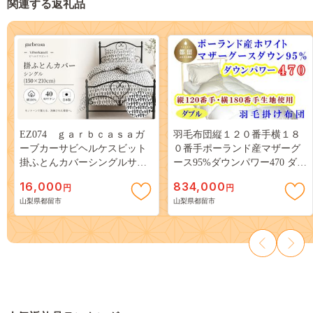
関連する返礼品
EZ074 ｇａｒｂｃａｓａガ
羽毛布団縦１２０番手横１８
ーブカーサビヘルケスビット
０番手ポーランド産マザーグ
掛ふとんカバーシングルサイ
ース95%ダウンパワー470 ダブ
ズ
ル CK312
16,000
834,000
円
円
山梨県都留市
山梨県都留市