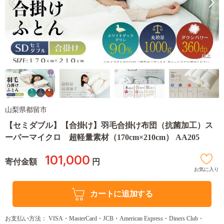
山梨県都留市
【セミダブル】【合掛け】羽毛合掛け布団（抗菌加工）ス
ーパーマイクロ 超軽量素材（170cm×210cm） AA205
101,000
寄付金額
円
お気に入り
カートに追加する
お支払い方法： VISA・MasterCard・JCB・American Express・Diners Club・