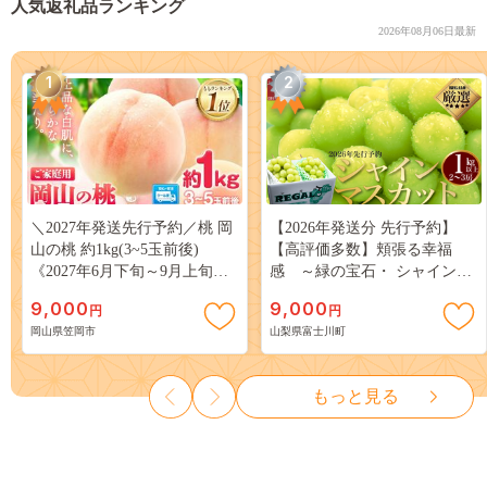
人気返礼品ランキング
2026年08月06日最新
1
2
＼2027年発送先行予約／桃 岡
【2026年発送分 先行予約】
山の桃 約1kg(3~5玉前後)
【高評価多数】頬張る幸福
《2027年6月下旬～9月上旬頃
感 ～緑の宝石・ シャインマ
出荷》 ご家庭用 訳あり 白桃
スカット ～ １ｋｇ以上（２～
9,000
9,000
円
円
岡山 はくとう スイーツ フル
３房） フルーツ 山梨県産 果
岡山県笠岡市
山梨県富士川町
ーツ 果物 デザート 旬 モモ も
物 くだもの シャイン マスカ
も 先行予約 送料無料 果物 岡
ット ぶどう ブドウ 葡萄 大粒
山県 笠岡市 清水白桃 白鳳 白
種なし 先行予約 富士川町
もっと見る
麗 クール便---
10000円 一万円 9000円 九千円
kasaoka_zsy_419_100---