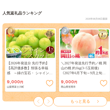
人気返礼品ランキング
2026年08月08日最新
1
2
【2026年発送分 先行予約】
＼2027年発送先行予約／桃 岡
【高評価多数】頬張る幸福
山の桃 約1kg(3~5玉前後)
感 ～緑の宝石・ シャインマ
《2027年6月下旬～9月上旬頃
スカット ～ １ｋｇ以上（２～
出荷》 ご家庭用 訳あり 白桃
9,000
9,000
円
円
３房） フルーツ 山梨県産 果
岡山 はくとう スイーツ フル
山梨県富士川町
岡山県笠岡市
物 くだもの シャイン マスカ
ーツ 果物 デザート 旬 モモ も
ット ぶどう ブドウ 葡萄 大粒
も 先行予約 送料無料 果物 岡
種なし 先行予約 富士川町
山県 笠岡市 清水白桃 白鳳 白
もっと見る
10000円 一万円 9000円 九千円
麗 クール便---
kasaoka_zsy_419_100---