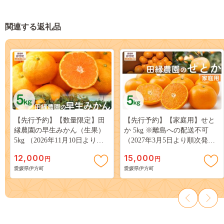
関連する返礼品
【先行予約】【数量限定】田
【先行予約】【家庭用】せと
縁農園の早生みかん（生果）
か 5kg ※離島への配送不可
5kg （2026年11月10日より順
（2027年3月5日より順次発
次発送）IKTA001
送） IKTA037
12,000
15,000
円
円
愛媛県伊方町
愛媛県伊方町