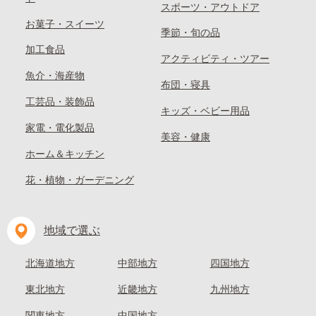
スポーツ・アウトドア
お菓子・スイーツ
季節・旬の品
加工食品
アクティビティ・ツアー
魚介・海産物
布団・寝具
工芸品・装飾品
キッズ・ベビー用品
家電・電化製品
美容・健康
ホーム＆キッチン
花・植物・ガーデニング
地域で選ぶ
北海道地方
中部地方
四国地方
東北地方
近畿地方
九州地方
関東地方
中国地方