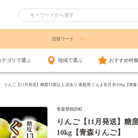
注目ワード
カテゴリで選ぶ
地域で選ぶ
おすすめ特
りんご【11月発送】糖度13度以上 訳あり 家庭用 ぐんま名月 約10kg【青
青森県鶴田町
りんご【11月発送】糖度
10kg【青森りんご】