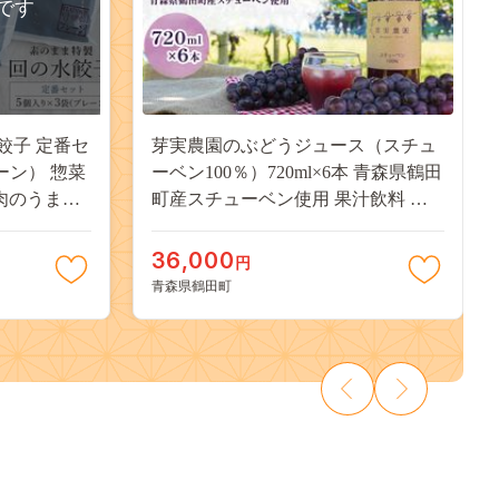
です
餃子 定番セ
芽実農園のぶどうジュース（スチュ
ーン） 惣菜
ーベン100％）720ml×6本 青森県鶴田
お肉のうまみ
町産スチューベン使用 果汁飲料 安
ちもち 簡単
心安全 無添加 果汁100％ストレート
ジュース 糖度20度以上 濃厚
36,000
円
青森県鶴田町