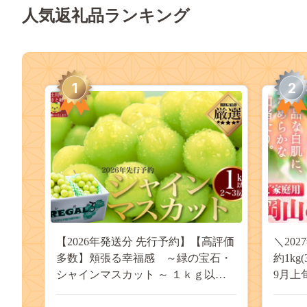
人気返礼品ランキング
1
2
【2026年発送分 先行予約】【高評価
＼20
多数】頬張る幸福感 ～緑の宝石・
約1kg
シャインマスカット ～ １ｋｇ以上
9月上
（２～３房） フルーツ 山梨県産 果
桃 岡