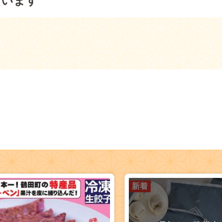
ています
新着