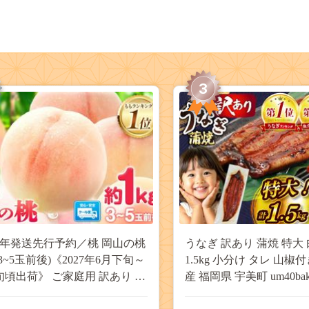
3
27年発送先行予約／桃 岡山の桃
うなぎ 訳あり 蒲焼 特大 
(3~5玉前後)《2027年6月下旬～
1.5kg 小分け タレ 山椒
旬頃出荷》 ご家庭用 訳あり 白
産 福岡県 宇美町 um40bak8
山 はくとう スイーツ フルーツ
揃い 規格外 家庭用 鰻 ウナギ