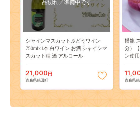
品切れ／準備中です
シャインマスカットぶどうワイン
幡龍 
750ml×1本 白ワイン お酒 シャインマ
分）【
スカット種 酒 アルコール
ン使用
21,000
11,0
円
青森県鶴田町
青森県鶴