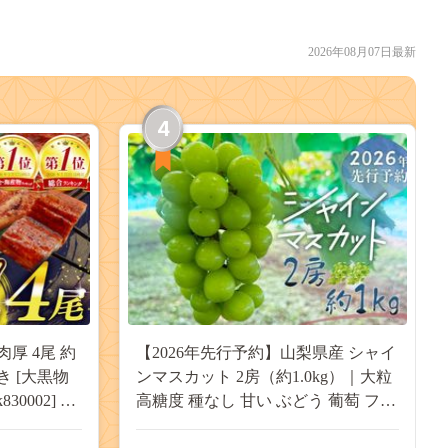
2026年08月07日最新
4
肉厚 4尾 約
【2026年先行予約】山梨県産 シャイ
付き [大黒物
ンマスカット 2房（約1.0kg）｜大粒
30002] 不
高糖度 種なし 甘い ぶどう 葡萄 フル
 unagi
ーツ 果物 産地直送 贈答用 送料無料