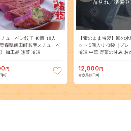
品切れ／準備中
スチューベン餃子 40個（8人
【素のまま特製】回の水
青森県鶴田町名産スチューベ
ット 5個入り×3袋（プレ
】 加工品 惣菜 冷凍
冷凍 中華 野菜の甘み 
手包み 朝食 あと一品 も
調理
00
12,000
円
円
田町
青森県鶴田町