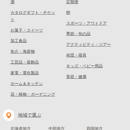
酒
定期便
カタログギフト・チケッ
卵
ト
スポーツ・アウトドア
お菓子・スイーツ
季節・旬の品
加工食品
アクティビティ・ツアー
魚介・海産物
布団・寝具
工芸品・装飾品
キッズ・ベビー用品
家電・電化製品
美容・健康
ホーム＆キッチン
花・植物・ガーデニング
地域で選ぶ
北海道地方
中部地方
四国地方