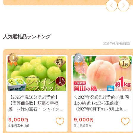
人気返礼品ランキング
2026年08月09日最新
1
2
【2026年発送分 先行予約】
＼2027年発送先行予約／桃 岡
【高評価多数】頬張る幸福
山の桃 約1kg(3~5玉前後)
感 ～緑の宝石・ シャインマ
《2027年6月下旬～9月上旬頃
スカット ～ １ｋｇ以上（２～
出荷》 ご家庭用 訳あり 白桃
9,000
9,000
円
円
３房） フルーツ 山梨県産 果
岡山 はくとう スイーツ フル
山梨県富士川町
岡山県笠岡市
物 くだもの シャイン マスカ
ーツ 果物 デザート 旬 モモ も
ット ぶどう ブドウ 葡萄 大粒
も 先行予約 送料無料 果物 岡