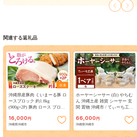
関連する返礼品
冷凍
沖縄県産豚肉 くいまーる豚 ロ
ホーヤーシーサー (白) やちむ
ースブロック 約1.8kg
ん 沖縄土産 雑貨 シーサー 玄
(900g×2P) 豚肉 ロース ブロッ
関 置物 沖縄市 / てぃーち工房
ク ブロック肉 小分け 冷凍 国
[BCBA005-01]
16,000
66,000
円
円
産 沖縄市 / 宮城ふぁーむ
沖縄県沖縄市
沖縄県沖縄市
[BCAJ005]