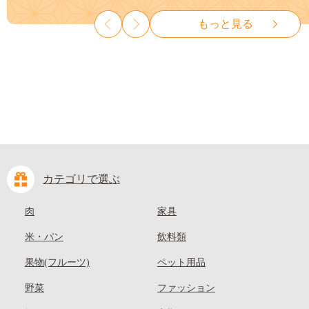
種なし 先行予約 富士川町
山県 笠岡市 清水白桃 白鳳 白
もっと見る
10000円 一万円 9000円 九千円
麗 クール便---
kasaoka_zsy_419_100---
カテゴリで選ぶ
肉
家具
米・パン
飲料類
果物(フルーツ)
ペット用品
野菜
ファッション