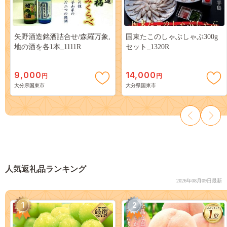
矢野酒造銘酒詰合せ/森羅万象,
国東たこのしゃぶしゃぶ300g
地の酒を各1本_1111R
セット_1320R
9,000
14,000
円
円
大分県国東市
大分県国東市
人気返礼品ランキング
2026年08月09日最新
1
2