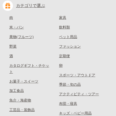
カテゴリで選ぶ
肉
家具
米・パン
飲料類
果物(フルーツ)
ペット用品
野菜
ファッション
酒
定期便
カタログギフト・チケッ
卵
ト
スポーツ・アウトドア
お菓子・スイーツ
季節・旬の品
加工食品
アクティビティ・ツアー
魚介・海産物
布団・寝具
工芸品・装飾品
キッズ・ベビー用品