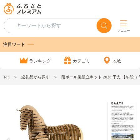
メニュー
注目ワード
ランキング
カテゴリ
地域
Top
返礼品から探す
段ボール製組立キット 2026 干支 【午段（う