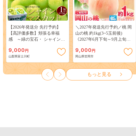
【2026年発送分 先行予約】
＼2027年発送先行予約／桃 岡
【高評価多数】頬張る幸福
山の桃 約1kg(3~5玉前後)
感 ～緑の宝石・ シャインマ
《2027年6月下旬～9月上旬頃
スカット ～ １ｋｇ以上（２～
出荷》 ご家庭用 訳あり 白桃
9,000
9,000
円
円
３房） フルーツ 山梨県産 果
岡山 はくとう スイーツ フル
山梨県富士川町
岡山県笠岡市
物 くだもの シャイン マスカ
ーツ 果物 デザート 旬 モモ も
ット ぶどう ブドウ 葡萄 大粒
も 先行予約 送料無料 果物 岡
種なし 先行予約 富士川町
山県 笠岡市 清水白桃 白鳳 白
もっと見る
10000円 一万円 9000円 九千円
麗 クール便---
kasaoka_zsy_419_100---