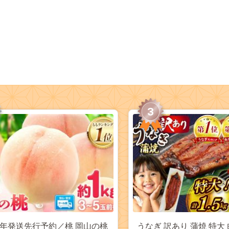
3
27年発送先行予約／桃 岡山の桃
うなぎ 訳あり 蒲焼 特大 