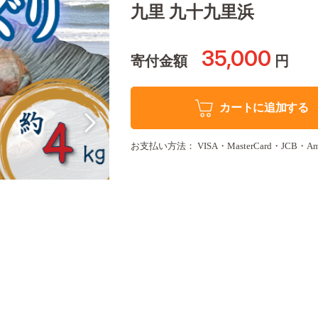
九里 九十九里浜
35,000
寄付金額
円
カートに追加する
お支払い方法： VISA・MasterCard・JCB・Amer