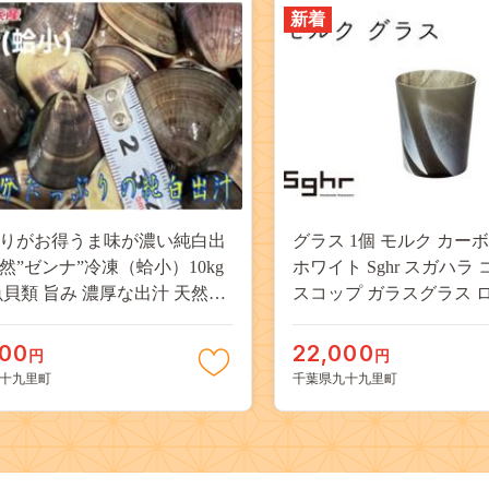
新着
りがお得うま味が濃い純白出
グラス 1個 モルク カー
然”ゼンナ”冷凍（蛤小）10kg
ホワイト Sghr スガハラ
魚貝類 旨み 濃厚な出汁 天然は
スコップ ガラスグラス 
 身が厚い 甘み 貝 海の幸 海鮮
ス おしゃれ かわいい 日
九十九里浜産
ッチン キッチン用品 千葉
000
22,000
円
円
十九里町 九十九里
十九里町
千葉県九十九里町