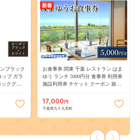
新着
ボンブラック
お食事券 関東 千葉 レストラン はま
 コップ ガラ
ゆう ランチ 5000円分 食事券 利用券
ロックグラ
施設利用券 チケット クーポン 旅行
用品 酒器 キ
ランチチケット 千葉県 九十九里町
 千葉県 九
九十九里
17,000
円
千葉県九十九里町