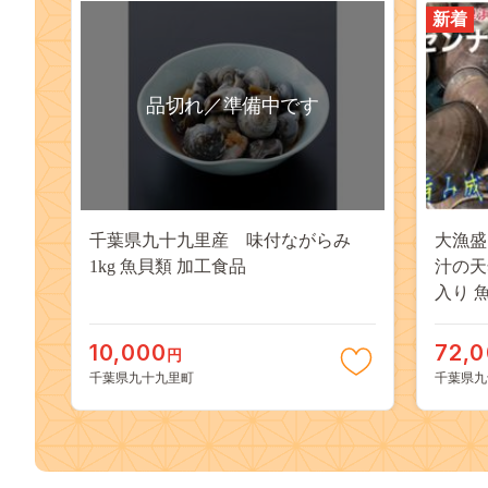
新着
品切れ／準備中です
千葉県九十九里産 味付ながらみ
大漁盛
1kg 魚貝類 加工食品
汁の天
入り 
まぐり
国産 
10,000
72,
円
千葉県九十九里町
千葉県九