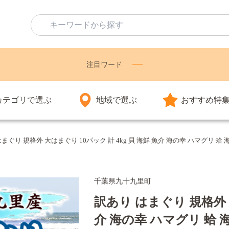
注目ワード
カテゴリで選ぶ
地域で選ぶ
おすすめ特
まぐり 規格外 大はまぐり 10パック 計 4kg 貝 海鮮 魚介 海の幸 ハマグリ 
千葉県九十九里町
訳あり はまぐり 規格外 大
介 海の幸 ハマグリ 蛤 