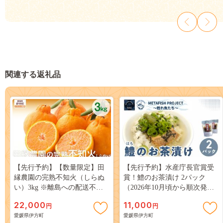
関連する返礼品
【先行予約】【数量限定】田
【先行予約】水産庁長官賞受
縁農園の完熟不知火（しらぬ
賞！鱧のお茶漬け 2パック
い）3kg ※離島への配送不可
（2026年10月頃から順次発
（2027年3月20日より順次発
送） IKTAM004
22,000
11,000
円
円
送）IKTA019
愛媛県伊方町
愛媛県伊方町