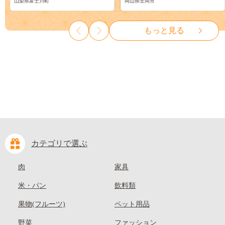
山梨県富士川町
岡山県笠岡市
物 くだもの シャイン マスカ
ーツ 果物 デザート 旬 モモ も
ット ぶどう ブドウ 葡萄 大粒
も 先行予約 送料無料 果物 岡
種なし 先行予約 富士川町
山県 笠岡市 清水白桃 白鳳 白
もっと見る
10000円 一万円 9000円 九千円
麗 クール便---
kasaoka_zsy_419_100---
カテゴリで選ぶ
肉
家具
米・パン
飲料類
果物(フルーツ)
ペット用品
野菜
ファッション