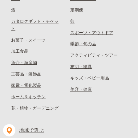
酒
定期便
カタログギフト・チケッ
卵
ト
スポーツ・アウトドア
お菓子・スイーツ
季節・旬の品
加工食品
アクティビティ・ツアー
魚介・海産物
布団・寝具
工芸品・装飾品
キッズ・ベビー用品
家電・電化製品
美容・健康
ホーム＆キッチン
花・植物・ガーデニング
地域で選ぶ