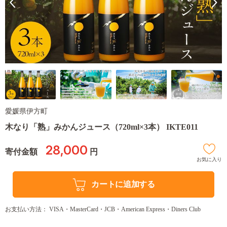
愛媛県伊方町
木なり「熟」みかんジュース（720ml×3本） IKTE011
28,000
寄付金額
円
お気に入り
カートに追加する
お支払い方法： VISA・MasterCard・JCB・American Express・Diners Club