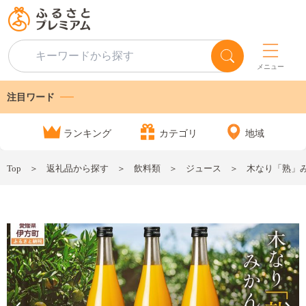
メニュー
注目ワード
ランキング
カテゴリ
地域
Top
返礼品から探す
飲料類
ジュース
木なり「熟」みか