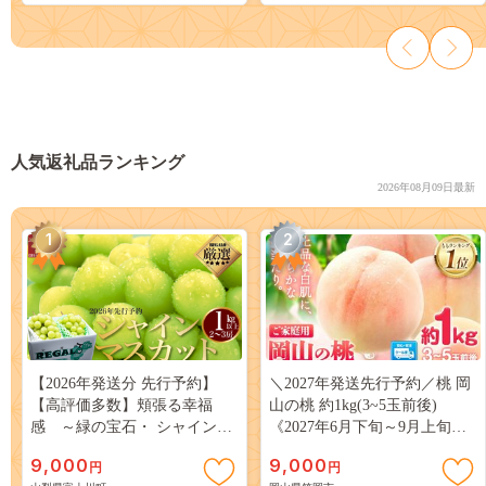
人気返礼品ランキング
2026年08月09日最新
1
2
【2026年発送分 先行予約】
＼2027年発送先行予約／桃 岡
【高評価多数】頬張る幸福
山の桃 約1kg(3~5玉前後)
感 ～緑の宝石・ シャインマ
《2027年6月下旬～9月上旬頃
スカット ～ １ｋｇ以上（２～
出荷》 ご家庭用 訳あり 白桃
9,000
9,000
円
円
３房） フルーツ 山梨県産 果
岡山 はくとう スイーツ フル