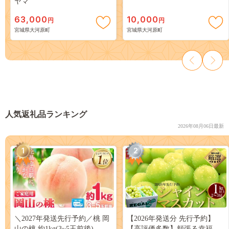
ヤマ
63,000
10,000
円
円
宮城県大河原町
宮城県大河原町
人気返礼品ランキング
2026年08月06日最新
1
2
＼2027年発送先行予約／桃 岡
【2026年発送分 先行予約】
山の桃 約1kg(3~5玉前後)
【高評価多数】頬張る幸福