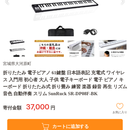
宮城県大河原町
折りたたみ 電子ピアノ 61鍵盤 日本語表記 充電式 ワイヤレ
ス 入門用 初心者 大人 子供 電子キーボード 電子 ピアノ キ
ーボード 折りたたみ式 折り畳み 練習 楽器 録音 再生 リズム
音色 自動伴奏 スリム SunRuck SR-DP08F-BK
37,000
寄付金額
円
お気に入り
カートに追加する