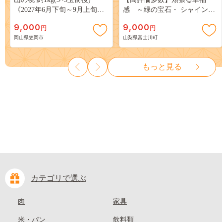
《2027年6月下旬～9月上旬頃
感 ～緑の宝石・ シャインマ
出荷》 ご家庭用 訳あり 白桃
スカット ～ １ｋｇ以上（２～
9,000
9,000
円
円
岡山 はくとう スイーツ フル
３房） フルーツ 山梨県産 果
岡山県笠岡市
山梨県富士川町
ーツ 果物 デザート 旬 モモ も
物 くだもの シャイン マスカ
も 先行予約 送料無料 果物 岡
ット ぶどう ブドウ 葡萄 大粒
山県 笠岡市 清水白桃 白鳳 白
種なし 先行予約 富士川町
もっと見る
麗 クール便---
10000円 一万円 9000円 九千円
kasaoka_zsy_419_100---
カテゴリで選ぶ
肉
家具
米・パン
飲料類