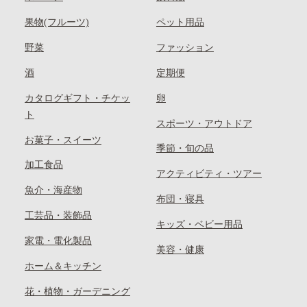
果物(フルーツ)
ペット用品
野菜
ファッション
酒
定期便
カタログギフト・チケッ
卵
ト
スポーツ・アウトドア
お菓子・スイーツ
季節・旬の品
加工食品
アクティビティ・ツアー
魚介・海産物
布団・寝具
工芸品・装飾品
キッズ・ベビー用品
家電・電化製品
美容・健康
ホーム＆キッチン
花・植物・ガーデニング