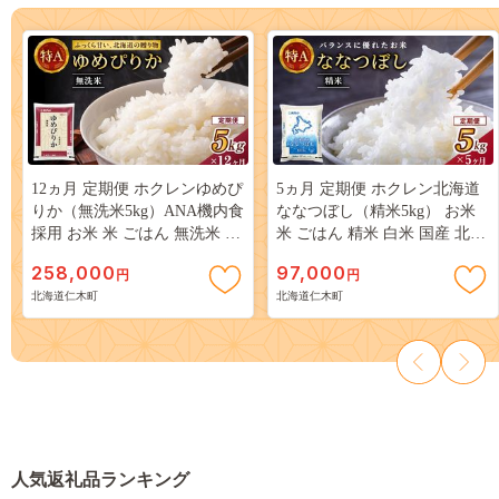
12ヵ月 定期便 ホクレンゆめぴ
5ヵ月 定期便 ホクレン北海道
りか（無洗米5kg）ANA機内食
ななつぼし（精米5kg） お米
採用 お米 米 ごはん 無洗米 白
米 ごはん 精米 白米 国産 北海
米 国産 北海道 こめ コメ [JA
道 こめ コメ 5回 [JA新おたる]
258,000
97,000
円
円
新おたる]
北海道仁木町
北海道仁木町
人気返礼品ランキング