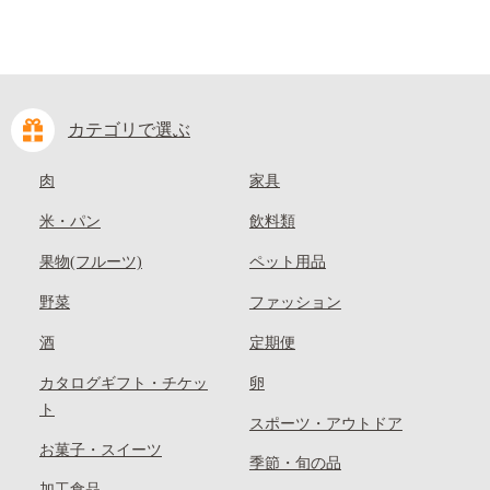
カテゴリで選ぶ
肉
家具
米・パン
飲料類
果物(フルーツ)
ペット用品
野菜
ファッション
酒
定期便
カタログギフト・チケッ
卵
ト
スポーツ・アウトドア
お菓子・スイーツ
季節・旬の品
加工食品