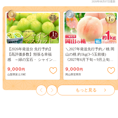
2026年08月07日最新
1
2
【2026年発送分 先行予約】
＼2027年発送先行予約／桃 岡
【高評価多数】頬張る幸福
山の桃 約1kg(3~5玉前後)
感 ～緑の宝石・ シャインマ
《2027年6月下旬～9月上旬頃
スカット ～ １ｋｇ以上（２～
出荷》 ご家庭用 訳あり 白桃
9,000
9,000
円
円
３房） フルーツ 山梨県産 果
岡山 はくとう スイーツ フル
山梨県富士川町
岡山県笠岡市
物 くだもの シャイン マスカ
ーツ 果物 デザート 旬 モモ も
ット ぶどう ブドウ 葡萄 大粒
も 先行予約 送料無料 果物 岡
種なし 先行予約 富士川町
山県 笠岡市 清水白桃 白鳳 白
もっと見る
10000円 一万円 9000円 九千円
麗 クール便---
kasaoka_zsy_419_100---