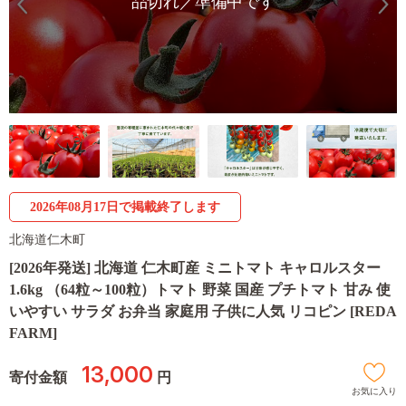
品切れ／準備中です
2026年08月17日で掲載終了します
北海道仁木町
[2026年発送] 北海道 仁木町産 ミニトマト キャロルスター
1.6kg （64粒～100粒）トマト 野菜 国産 プチトマト 甘み 使
いやすい サラダ お弁当 家庭用 子供に人気 リコピン [REDA
FARM]
13,000
寄付金額
円
お気に入り