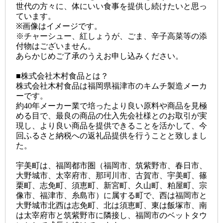
世代の方々に、体にいい食事を提供し続けたいと思っ
ています。
※画像はイメージです。
※チャーシュー、紅しょうが、ごま、辛子高菜等の添
付物はございません。
あらかじめご了承のうえお申し込みください。
■株式会社木村食品とは？
株式会社木村食品は福岡県福津市のキムチ製造メーカ
ーです。
約40年メーカー業で培ったより良い原料や商品を見極
める目で、最良の商品の仕入先会社様とのお取引が実
現し、より良い商品を提供できることを活かして、今
回ふるさと納税への返礼品提供を行うことと致しまし
た。
宇美町は、福岡都市圏（福岡市、筑紫野市、春日市、
大野城市、太宰府市、那珂川市、古賀市、宇美町、篠
栗町、志免町、須恵町、新宮町、久山町、粕屋町、宗
像市、福津市、糸島市）に属する町で、西は福岡市と
大野城市北西は志免町、北は須恵町、東は飯塚市、南
は太宰府市と筑紫野市に隣接し、福岡市のベットタウ