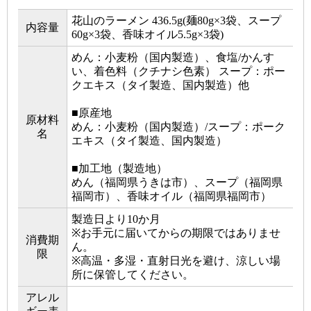
花山のラーメン 436.5g(麺80g×3袋、スープ
内容量
60g×3袋、香味オイル5.5g×3袋)
めん：小麦粉（国内製造）、食塩/かんす
い、着色料（クチナシ色素） スープ：ポー
クエキス（タイ製造、国内製造）他
■原産地
原材料
めん：小麦粉（国内製造）/スープ：ポーク
名
エキス（タイ製造、国内製造）
■加工地（製造地）
めん（福岡県うきは市）、スープ（福岡県
福岡市）、香味オイル（福岡県福岡市）
製造日より10か月
※お手元に届いてからの期限ではありませ
消費期
ん。
限
※高温・多湿・直射日光を避け、涼しい場
所に保管してください。
アレル