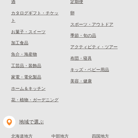
酒
定期便
カタログギフト・チケッ
卵
ト
スポーツ・アウトドア
お菓子・スイーツ
季節・旬の品
加工食品
アクティビティ・ツアー
魚介・海産物
布団・寝具
工芸品・装飾品
キッズ・ベビー用品
家電・電化製品
美容・健康
ホーム＆キッチン
花・植物・ガーデニング
地域で選ぶ
北海道地方
中部地方
四国地方