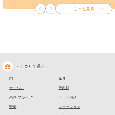
種なし 先行予約 富士川町
山県 笠岡市 清水白桃 白鳳 白
もっと見る
10000円 一万円 9000円 九千円
麗 クール便---
kasaoka_zsy_419_100---
カテゴリで選ぶ
肉
家具
米・パン
飲料類
果物(フルーツ)
ペット用品
野菜
ファッション