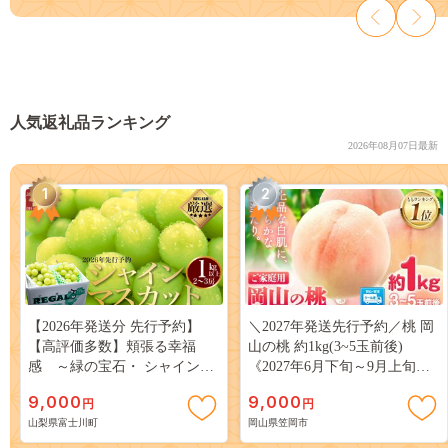
まい 1パック ふくや 辛子明太
子 めんたいこ
人気返礼品ランキング
2026年08月07日最新
1
2
【2026年発送分 先行予約】
＼2027年発送先行予約／桃 岡
【高評価多数】頬張る幸福
山の桃 約1kg(3~5玉前後)
感 ～緑の宝石・ シャインマ
《2027年6月下旬～9月上旬頃
スカット ～ １ｋｇ以上（２～
出荷》 ご家庭用 訳あり 白桃
9,000
9,000
円
円
３房） フルーツ 山梨県産 果
岡山 はくとう スイーツ フル
山梨県富士川町
岡山県笠岡市
物 くだもの シャイン マスカ
ーツ 果物 デザート 旬 モモ も
ット ぶどう ブドウ 葡萄 大粒
も 先行予約 送料無料 果物 岡