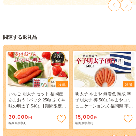
関連する返礼品
冷蔵
冷蔵
いちご 明太子 セット 福岡産
明太子 やまや 無着色 熟成 辛
あまおう 1パック 250g ふくや
子明太子 樽 500g [やまやコミ
味の明太子 540g 【期間限定発
ュニケーションズ 福岡県 宇美
送】 [南国フルーツ 福岡県 宇
町 um40azo860006] 1本物 めん
30,000
15,000
円
円
美町 um40azo970038] あまおう
たいこ 博多 福岡
福岡県宇美町
福岡県宇美町
詰め合わせ 先行予約 イチゴ
苺 フルーツ 果物 果実 甘い あ