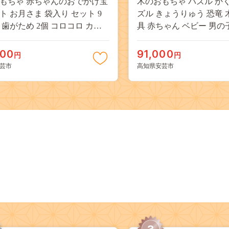
もちゃ 赤ちゃんのおでかけ宝
木のおもちゃ パズル か
ト お月さま 袋入り セット 9
ズル きょうりゅう 恐竜 
 歯がため 2個 コロコロ カタ
具 赤ちゃん ベビー 男の
1個 知育玩具 ベビー 男の子 女
フト プレゼント 出産祝
ギフト プレゼント 出産祝い 誕
い 日本製 手作り 名入れ
000
91,000
円
円
い 日本製 手作り 受注生産品
舎 2歳 幼児 子供 幼稚園
芸市
高知県安芸市
山のくじら舎 サクラ ヒノキ ケ
ご エッグ 遊び 学習 脳ト
0歳 赤ちゃん おもちゃ 木製 つ
激 動物 自然 教育 発達 
積み木 安芸市 高知県
力 W340mm H50mm D3
スギ フェルト 安芸市 高