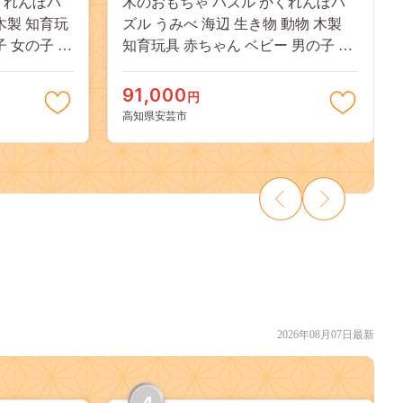
くれんぼパ
木のおもちゃ パズル かくれんぼパ
木製 知育玩
ズル うみべ 海辺 生き物 動物 木製
子 女の子 ギ
知育玩具 赤ちゃん ベビー 男の子 女
い 誕生日祝
の子 ギフト プレゼント 贈り物 出産
 山のくじら
祝い 誕生日祝い 日本製 手作り 名入
91,000
円
 保育園 たま
れ可能 山のくじら舎 2歳 幼児 子供
高知県安芸市
レ 感覚 刺
玩具 エデュケーショナルトイ 幼児
想像力 創造
教育 脳トレ 感覚刺激 海の生き物 魚
20mm ヒノキ
貝 ヒトデ 木のパズル 想像力 創造力
知県
集中力 観察力 手先の器用さ
W340mm H50mm D320mm ヒノキ ス
ギ フェルト 安芸市 高知県
2026年08月07日最新