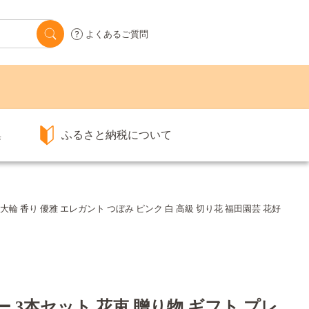
よくあるご質問
集
ふるさと納税について
大輪 香り 優雅 エレガント つぼみ ピンク 白 高級 切り花 福田園芸 花好
 3本セット 花束 贈り物 ギフト プレ