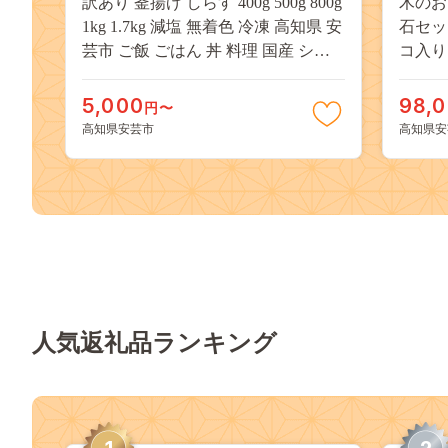
訳あり 釜揚げ しらす 400g 500g 800g
木のお
1kg 1.7kg 減塩 無着色 冷凍 高知県 安
石セッ
芸市 ご飯 ごはん 丼 料理 国産 シラ
コ入り
ス しらす しらすごはん シラスパス
カタ 
タ sirasu shirasu 松村海産 シラス 人気
の子 
5,000
98,
円〜
おすすめ シラス しらす しらすごは
生日祝
高知県安芸市
高知県安
ん shirasu sirasu SIRASU 人気シラス
のし 
ヤキ 
みき 
人気返礼品ランキング