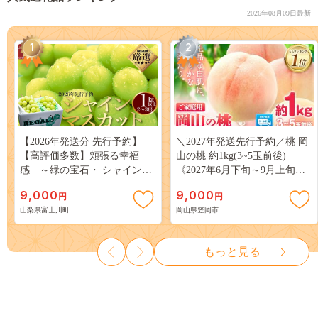
2026年08月09日最新
1
2
【2026年発送分 先行予約】
＼2027年発送先行予約／桃 岡
【高評価多数】頬張る幸福
山の桃 約1kg(3~5玉前後)
感 ～緑の宝石・ シャインマ
《2027年6月下旬～9月上旬頃
スカット ～ １ｋｇ以上（２～
出荷》 ご家庭用 訳あり 白桃
9,000
9,000
円
円
３房） フルーツ 山梨県産 果
岡山 はくとう スイーツ フル
山梨県富士川町
岡山県笠岡市
物 くだもの シャイン マスカ
ーツ 果物 デザート 旬 モモ も
ット ぶどう ブドウ 葡萄 大粒
も 先行予約 送料無料 果物 岡
種なし 先行予約 富士川町
山県 笠岡市 清水白桃 白鳳 白
もっと見る
10000円 一万円 9000円 九千円
麗 クール便---
kasaoka_zsy_419_100---