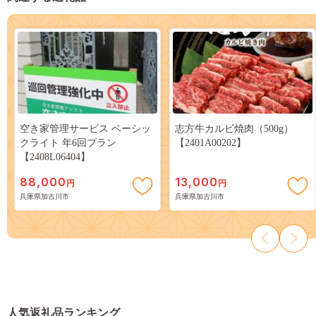
空き家管理サービス ベーシッ
志方牛カルビ焼肉（500g）
クライト 年6回プラン
【2401A00202】
【2408L06404】
88,000
13,000
円
円
兵庫県加古川市
兵庫県加古川市
人気返礼品ランキング