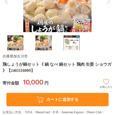
兵庫県加古川市
鶏しょうが鍋セット《 鍋 なべ 鍋セット 鶏肉 生姜 ショウガ
》【2401I16009】
10,000
寄付金額
円
お気に入り
カートに追加する
お支払い方法： VISA・MasterCard・JCB・American Express・Diners Club・