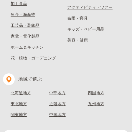
加工食品
アクティビティ・ツアー
魚介・海産物
布団・寝具
工芸品・装飾品
キッズ・ベビー用品
家電・電化製品
美容・健康
ホーム＆キッチン
花・植物・ガーデニング
地域で選ぶ
北海道地方
中部地方
四国地方
東北地方
近畿地方
九州地方
関東地方
中国地方