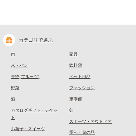
カテゴリで選ぶ
肉
家具
米・パン
飲料類
果物(フルーツ)
ペット用品
野菜
ファッション
酒
定期便
カタログギフト・チケッ
卵
ト
スポーツ・アウトドア
お菓子・スイーツ
季節・旬の品