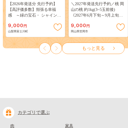
【2026年発送分 先行予約】
＼2027年発送先行予約／桃 岡
【高評価多数】頬張る幸福
山の桃 約1kg(3~5玉前後)
感 ～緑の宝石・ シャインマ
《2027年6月下旬～9月上旬頃
スカット ～ １ｋｇ以上（２～
出荷》 ご家庭用 訳あり 白桃
9,000
9,000
円
円
３房） フルーツ 山梨県産 果
岡山 はくとう スイーツ フル
山梨県富士川町
岡山県笠岡市
物 くだもの シャイン マスカ
ーツ 果物 デザート 旬 モモ も
ット ぶどう ブドウ 葡萄 大粒
も 先行予約 送料無料 果物 岡
種なし 先行予約 富士川町
山県 笠岡市 清水白桃 白鳳 白
もっと見る
10000円 一万円 9000円 九千円
麗 クール便---
kasaoka_zsy_419_100---
カテゴリで選ぶ
肉
家具