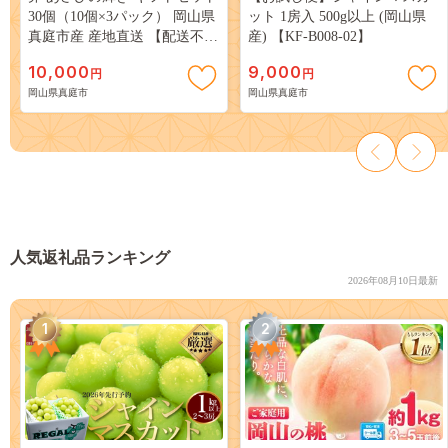
30個（10個×3パック） 岡山県
ット 1房入 500g以上 (岡山県
真庭市産 産地直送 【配送不可
産) 【KF-B008-02】
地域：北海道／沖縄県／離
10,000
9,000
円
円
島】 tamago001 【jujy018-01】
岡山県真庭市
岡山県真庭市
人気返礼品ランキング
2026年08月10日最新
1
2