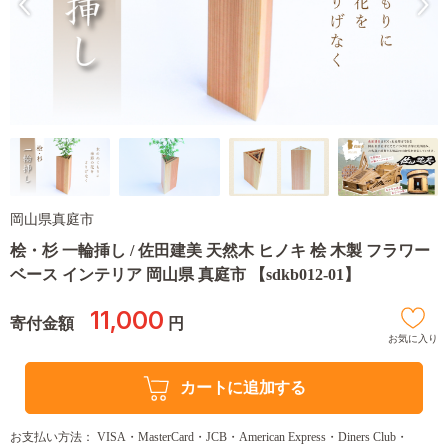
岡山県真庭市
桧・杉 一輪挿し / 佐田建美 天然木 ヒノキ 桧 木製 フラワー
ベース インテリア 岡山県 真庭市 【sdkb012-01】
11,000
寄付金額
円
お気に入り
カートに追加する
お支払い方法： VISA・MasterCard・JCB・American Express・Diners Club・