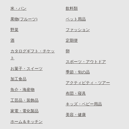
米・パン
飲料類
果物(フルーツ)
ペット用品
野菜
ファッション
酒
定期便
カタログギフト・チケッ
卵
ト
スポーツ・アウトドア
お菓子・スイーツ
季節・旬の品
加工食品
アクティビティ・ツアー
魚介・海産物
布団・寝具
工芸品・装飾品
キッズ・ベビー用品
家電・電化製品
美容・健康
ホーム＆キッチン