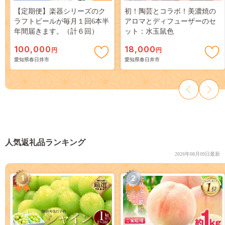
【定期便】楽器シリーズのク
初！陶芸とコラボ！美濃焼の
ラフトビールが毎月１回6本半
アロマとディフューザーのセ
年間届きます。（計６回）
ット：水玉鼠色
100,000
18,000
円
円
愛知県春日井市
愛知県春日井市
人気返礼品ランキング
2026年08月09日最新
1
2