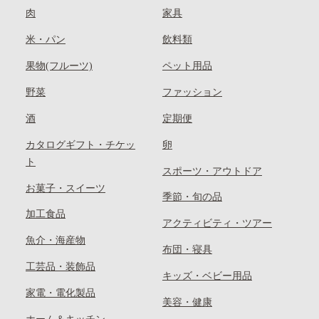
肉
家具
米・パン
飲料類
果物(フルーツ)
ペット用品
野菜
ファッション
酒
定期便
カタログギフト・チケッ
卵
ト
スポーツ・アウトドア
お菓子・スイーツ
季節・旬の品
加工食品
アクティビティ・ツアー
魚介・海産物
布団・寝具
工芸品・装飾品
キッズ・ベビー用品
家電・電化製品
美容・健康