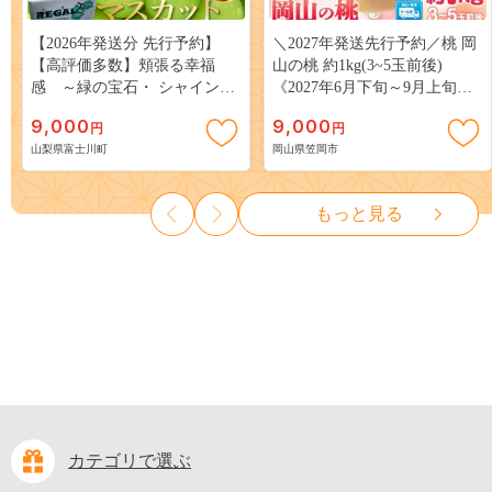
【2026年発送分 先行予約】
＼2027年発送先行予約／桃 岡
【高評価多数】頬張る幸福
山の桃 約1kg(3~5玉前後)
感 ～緑の宝石・ シャインマ
《2027年6月下旬～9月上旬頃
スカット ～ １ｋｇ以上（２～
出荷》 ご家庭用 訳あり 白桃
9,000
9,000
円
円
３房） フルーツ 山梨県産 果
岡山 はくとう スイーツ フル
山梨県富士川町
岡山県笠岡市
物 くだもの シャイン マスカ
ーツ 果物 デザート 旬 モモ も
ット ぶどう ブドウ 葡萄 大粒
も 先行予約 送料無料 果物 岡
種なし 先行予約 富士川町
山県 笠岡市 清水白桃 白鳳 白
もっと見る
10000円 一万円 9000円 九千円
麗 クール便---
kasaoka_zsy_419_100---
カテゴリで選ぶ