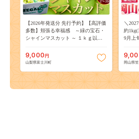
【2026年発送分 先行予約】【高評価
＼20
多数】頬張る幸福感 ～緑の宝石・
約1kg
シャインマスカット ～ １ｋｇ以上
9月上
（２～３房） フルーツ 山梨県産 果
桃 岡
物 くだもの シャイン マスカット ぶ
果物 
9,000
9,0
円
どう ブドウ 葡萄 大粒 種なし 先行予
送料無
山梨県富士川町
岡山県笠
約 富士川町 10000円 一万円 9000円
桃 白鳳
九千円
kasaok