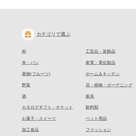
カテゴリで選ぶ
肉
工芸品・装飾品
米・パン
家電・電化製品
果物(フルーツ)
ホーム＆キッチン
野菜
花・植物・ガーデニング
酒
家具
カタログギフト・チケット
飲料類
お菓子・スイーツ
ペット用品
加工食品
ファッション