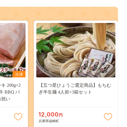
冷凍
 200g×2
【五つ星ひょうご選定商品】もちむ
牛 BBQ バ
ぎ半生麺 4人前×3箱セット
お祝い
12,000
円
兵庫県福崎町