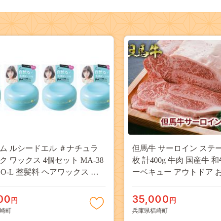
ム ルシードエル ＃ナチュラ
但馬牛 サーロイン ステーキ
ク ワックス 4個セット MA-38
枚 計400g 牛肉 国産牛 和
DO-L 整髪料 ヘアワックス ス
ーベキュー アウトドア 
ング 化粧品
00
35,000
円
円
崎町
兵庫県福崎町