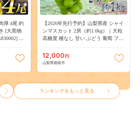
肉厚 4尾 約
【2026年先行予約】山梨県産 シャイ
付き [大黒物
ンマスカット 2房（約1.0kg）｜大粒
30002] 不
高糖度 種なし 甘い ぶどう 葡萄 フル
 unagi
ーツ 果物 産地直送 贈答用 送料無料
焼き かば焼
JX003
12,000
円
13000
山梨県都留市
ランキングをもっと見る