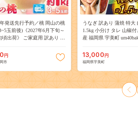
27年発送先行予約／桃 岡山の桃
うなぎ 訳あり 蒲焼 特大 
(3~5玉前後)《2027年6月下旬～
1.5kg 小分け タレ 山椒
旬頃出荷》 ご家庭用 訳あり 白
産 福岡県 宇美町 um40bak8
山 はくとう スイーツ フルーツ
揃い 規格外 家庭用 鰻 ウナギ
デザート 旬 モモ もも 先行予約
うなぎ蒲焼 鰻蒲焼き 蒲
00
13,000
円
円
料 果物 岡山県 笠岡市 清水白
き 真空パック 個包装 冷凍 
岡市
福岡県宇美町
 白麗 クール便---
13000円
a_zsy_419_100---