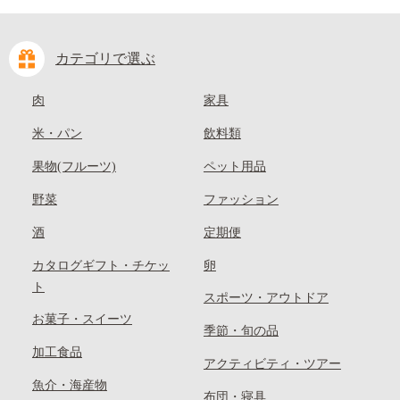
カテゴリで選ぶ
肉
家具
米・パン
飲料類
果物(フルーツ)
ペット用品
野菜
ファッション
酒
定期便
カタログギフト・チケッ
卵
ト
スポーツ・アウトドア
お菓子・スイーツ
季節・旬の品
加工食品
アクティビティ・ツアー
魚介・海産物
布団・寝具