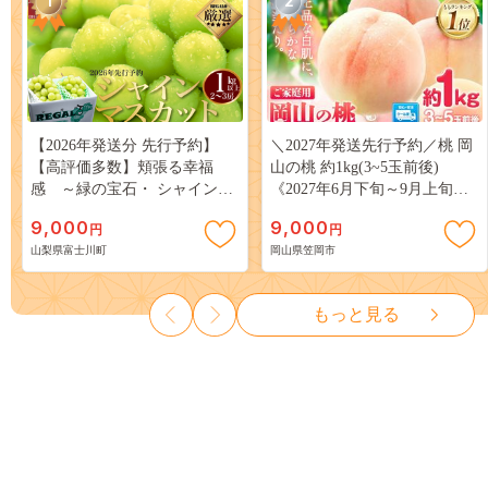
1
2
【2026年発送分 先行予約】
＼2027年発送先行予約／桃 岡
【高評価多数】頬張る幸福
山の桃 約1kg(3~5玉前後)
感 ～緑の宝石・ シャインマ
《2027年6月下旬～9月上旬頃
スカット ～ １ｋｇ以上（２～
出荷》 ご家庭用 訳あり 白桃
9,000
9,000
円
円
３房） フルーツ 山梨県産 果
岡山 はくとう スイーツ フル
山梨県富士川町
岡山県笠岡市
物 くだもの シャイン マスカ
ーツ 果物 デザート 旬 モモ も
ット ぶどう ブドウ 葡萄 大粒
も 先行予約 送料無料 果物 岡
種なし 先行予約 富士川町
山県 笠岡市 清水白桃 白鳳 白
もっと見る
10000円 一万円 9000円 九千円
麗 クール便---
kasaoka_zsy_419_100---