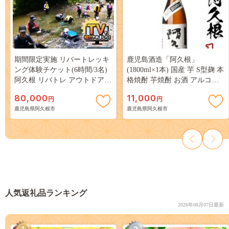
期間限定実施 リバートレッキ
鹿児島酒造「阿久根」
ング体験チケット(6時間/3名)
(1800ml×1本) 国産 芋 S型麹 本
阿久根 リバトレ アウトドア
格焼酎 芋焼酎 お酒 アルコー
アクティビティ 自然 体験 ツ
ル 父の日 贈答用 ギフト ロッ
80,000
11,000
円
円
アー チケット ヒーリング 川
ク 1升瓶 一升瓶 【鹿児島酒
鹿児島県阿久根市
鹿児島県阿久根市
【パズル】akn098-12
造】akn009-14
人気返礼品ランキング
2026年08月07日最新