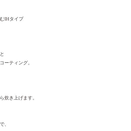
むIHタイプ
と
コーティング。
ら炊き上げます。
で、