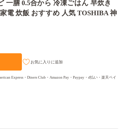
 一膳 0.5合から 冷凍ごはん 早炊き
電 炊飯 おすすめ 人気 TOSHIBA 神
お気に入りに追加
ican Express・Diners Club・Amazon Pay・Paypay・d払い・楽天ペイ