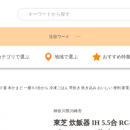
注目ワード
カテゴリで選ぶ
地域で選ぶ
おすすめ特
モンド釜 本かまど 一膳 0.5合から 冷凍ごはん 早炊き 炊き込み おいしい 便利 家電 
神奈川県川崎市
東芝 炊飯器 IH 5.5合 